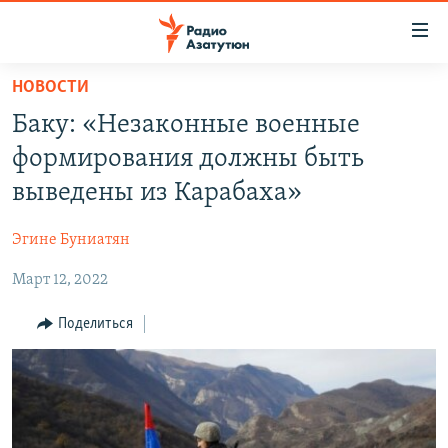
Ссылки
доступа
Перейти
НОВОСТИ
к
ГЛАВНАЯ
Баку: «Незаконные военные
основному
НОВОСТИ
содержанию
формирования должны быть
ПОЛИТИКА
Перейти
выведены из Карабаха»
к
ОБЩЕСТВО
основной
Эгине Буниатян
ЭКОНОМИКА
навигации
Перейти
Март 12, 2022
РЕГИОН
к
НАГОРНЫЙ КАРАБАХ
Поделиться
поиску
КУЛЬТУРА
СПОРТ
АРХИВ