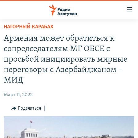
Ссылки
доступа
Перейти
НАГОРНЫЙ КАРАБАХ
к
ГЛАВНАЯ
Армения может обратиться к
основному
НОВОСТИ
содержанию
сопредседателям МГ ОБСЕ с
ПОЛИТИКА
Перейти
просьбой инициировать мирные
к
ОБЩЕСТВО
переговоры с Азербайджаном –
основной
ЭКОНОМИКА
навигации
МИД
Перейти
РЕГИОН
к
Март 11, 2022
НАГОРНЫЙ КАРАБАХ
поиску
Поделиться
КУЛЬТУРА
СПОРТ
АРХИВ