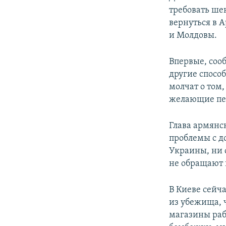
требовать ше
вернуться в 
и Молдовы.
Впервые, соо
другие спосо
молчат о том,
желающие пе
Глава армянс
проблемы с д
Украины, ни 
не обращают 
В Киеве сейч
из убежища, 
магазины рабо