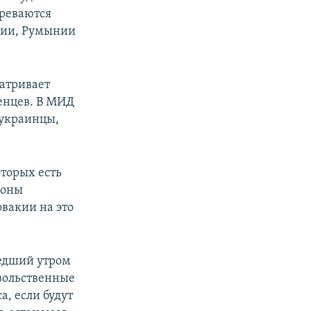
ереваются
рии, Румынии
матривает
женцев. В МИД
 украинцы,
оторых есть
роны
вакии на это
шедший утром
вольственные
а, если будут