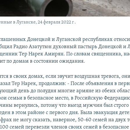
нные в Луганске, 24 февраля 2022 г․
глашенных Донецкой и Луганской республиках относи
общил Радио Азатутюн духовный пастырь Донецкой и 
ященник Тер Нарек Амирян. По словам священника, на
ит по домам в состоянии ожидания.
ся в своих домах, если звучит воздушная тревога, они
азал Тер Нарек, продолжив: - После объявления в пер
дующий день до полудня многие армяне из обеих обла
ои семьи в безопасное место, в Российскую Федерацию
чины вернулись, потому что выезд мужчин был строго
еден в этом районе с первого дня. Была эвакуация дете
фрах не могу сказать, наверное, 50-60 семей на двух 
100 семей перевезли членов своих семей в безопасное