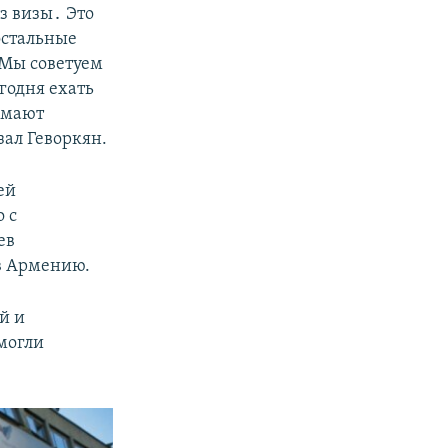
з визы․ Это
остальные
. Мы советуем
егодня ехать
имают
зал Геворкян.
ей
 с
ев
 в Армению.
й и
могли