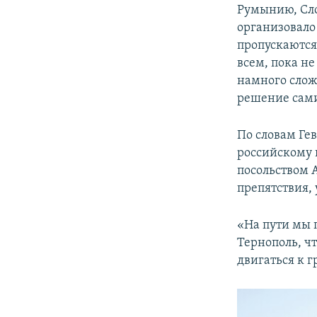
Румынию, Сло
организовало
пропускаются 
всем, пока не
намного слож
решение сами
По словам Ге
российскому 
посольством 
препятствия, 
«На пути мы 
Тернополь, ч
двигаться к г