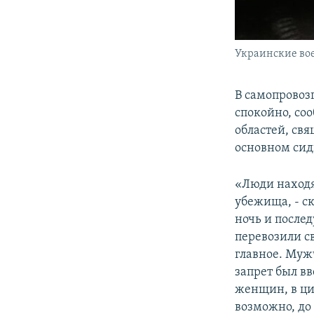
Украинские вое
В самопровоз
спокойно, со
областей, св
основном сид
«Люди находят
убежища, - ск
ночь и после
перевозили св
главное. Муж
запрет был вв
женщин, в ци
возможно, до 