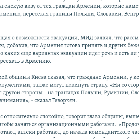
нгенскую визу от тех граждан Армении, которые нам
Армению, пересекая границы Польши, Словакии, Венг
бщая о возможности эвакуации, МИД заявил, что расс
бы, добавив, что Армения готова принять и других бе
 о каких еще вариантах эвакуации идет речь и есть ли
реехать в Армению.
кой общины Киева сказал, что граждане Армении, у к
окументами, также могут покинуть страну. «Ни со сто
с другой стороны – на границах Польши, Румынии, Сло
внимания», - сказал Геворкян.
ас относительно спокойно, говорит глава общины, вы
чтобы заняться организационными работами․ «Продо
тают, аптеки работают, до начала комендантского час