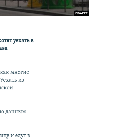
отят уехать в
ава
 как многие
Уехать из
нской
по данным
ицу и едут в