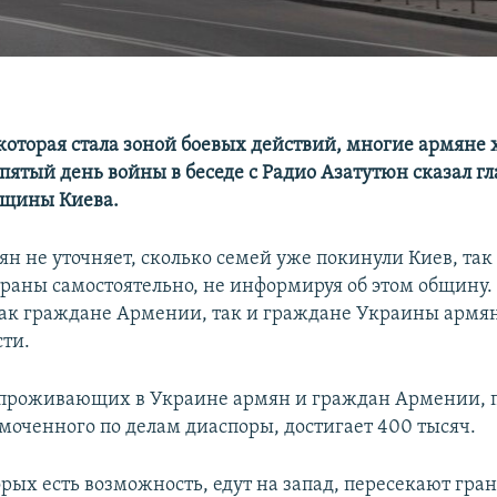
которая стала зоной боевых действий, многие армяне х
пятый день войны в беседе с Радио Азатутюн сказал гл
бщины Киева.
ян не уточняет, сколько семей уже покинули Киев, так
траны самостоятельно, не информируя об этом общину. 
как граждане Армении, так и граждане Украины армя
ти.
 проживающих в Украине армян и граждан Армении, 
моченного по делам диаспоры, достигает 400 тысяч.
рых есть возможность, едут на запад, пересекают гран