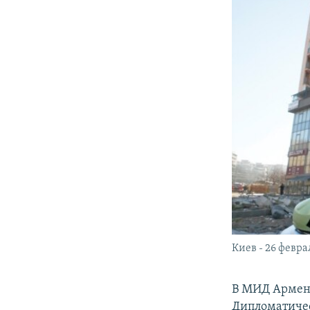
Киев - 26 февра
В МИД Армени
Дипломатичес