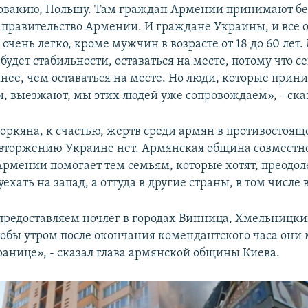
вакию, Польшу. Там граждан Армении принимают бе
 правительство Армении. И граждане Украины, и все 
очень легко, кроме мужчин в возрасте от 18 до 60 лет
 будет стабильности, оставаться на месте, потому что с
нее, чем оставаться на месте. Но люди, которые прин
, выезжают, мы этих людей уже сопровождаем», - ска
воркяна, к счастью, жертв среди армян в противостоящ
вторжению Украине нет. Армянская община совместно
Армении помогает тем семьям, которые хотят, преодол
уехать на запад, а оттуда в другие страны, в том числе
предоставляем ночлег в городах Винница, Хмельницки
тобы утром после окончания комендантского часа они 
ранице», - сказал глава армянской общины Киева.