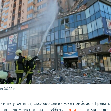
ля 2022 г․
и не уточняют, сколько семей уже прибыло в Ереван.
кое ведомство только в субботу
заявило
, что Евросоюз 