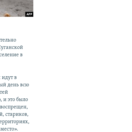
тельно
Луганской
селение в
 идут в
вый день всю
стей
, и это было
 воспрещен,
й, стариков,
территориях,
 место».