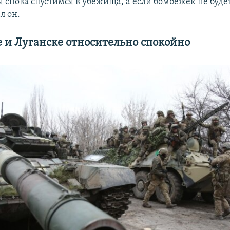
 снова спустимся в убежища, а если бомбежек не будет
л он.
е и Луганске относительно спокойно