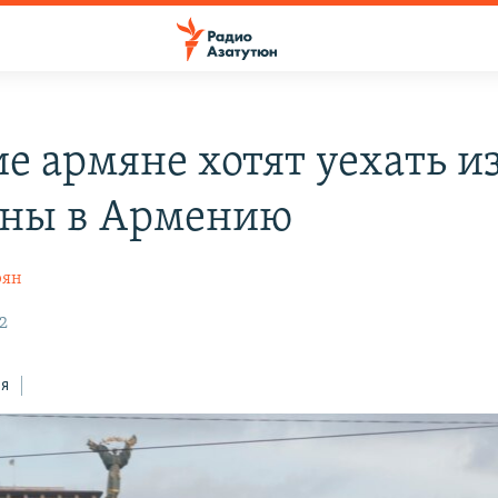
е армяне хотят уехать и
ны в Армению
рян
2
ся