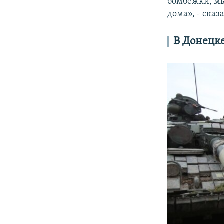
бомбежки, мы
дома», - сказа
В Донецк