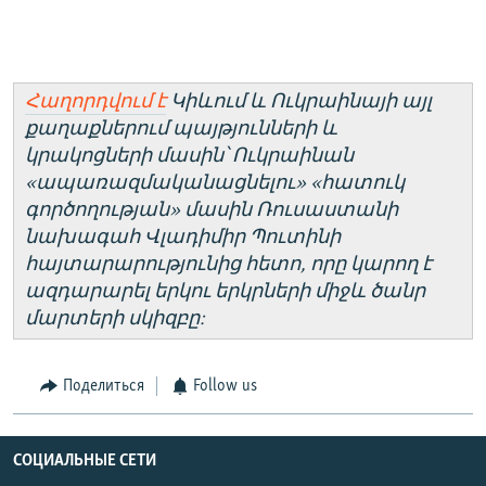
Հաղորդվում է
Կիևում և Ուկրաինայի այլ
քաղաքներում պայթյունների և
կրակոցների մասին՝ Ուկրաինան
«ապառազմականացնելու» «հատուկ
գործողության» մասին Ռուսաստանի
նախագահ Վլադիմիր Պուտինի
հայտարարությունից հետո, որը կարող է
ազդարարել երկու երկրների միջև ծանր
մարտերի սկիզբը:
Поделиться
Follow us
СОЦИАЛЬНЫЕ СЕТИ