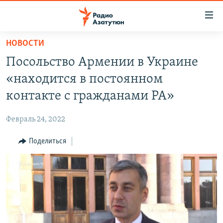
Ссылки
доступа
Перейти
НОВОСТИ
к
ГЛАВНАЯ
Посольство Армении в Украине
основному
НОВОСТИ
содержанию
«находится в постоянном
ПОЛИТИКА
Перейти
контакте с гражданами РА»
к
ОБЩЕСТВО
основной
Февраль 24, 2022
ЭКОНОМИКА
навигации
Перейти
Поделиться
РЕГИОН
к
НАГОРНЫЙ КАРАБАХ
поиску
КУЛЬТУРА
СПОРТ
АРХИВ