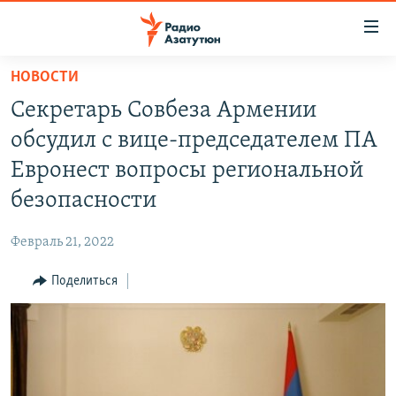
Ссылки
доступа
Перейти
НОВОСТИ
к
ГЛАВНАЯ
Секретарь Совбеза Армении
основному
НОВОСТИ
содержанию
обсудил с вице-председателем ПА
ПОЛИТИКА
Перейти
Евронест вопросы региональной
к
ОБЩЕСТВО
безопасности
основной
ЭКОНОМИКА
навигации
Февраль 21, 2022
Перейти
РЕГИОН
к
Поделиться
НАГОРНЫЙ КАРАБАХ
поиску
КУЛЬТУРА
СПОРТ
АРХИВ