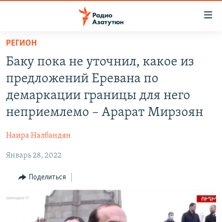
Ссылки
доступа
Перейти
РЕГИОН
к
ГЛАВНАЯ
Баку пока не уточнил, какое из
основному
НОВОСТИ
содержанию
предложений Еревана по
ПОЛИТИКА
Перейти
демаркации границы для него
к
ОБЩЕСТВО
неприемлемо – Арарат Мирзоян
основной
ЭКОНОМИКА
навигации
Наира Налбандян
Перейти
РЕГИОН
к
Январь 28, 2022
НАГОРНЫЙ КАРАБАХ
поиску
КУЛЬТУРА
Поделиться
СПОРТ
АРХИВ