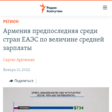
Ссылки
доступа
Перейти
РЕГИОН
к
ГЛАВНАЯ
Армения предпоследняя среди
основному
НОВОСТИ
содержанию
стран ЕАЭС по величине средней
ПОЛИТИКА
Перейти
зарплаты
к
ОБЩЕСТВО
основной
Саргис Арутюнян
ЭКОНОМИКА
навигации
Перейти
Январь 13, 2022
РЕГИОН
к
НАГОРНЫЙ КАРАБАХ
Поделиться
поиску
КУЛЬТУРА
СПОРТ
АРХИВ