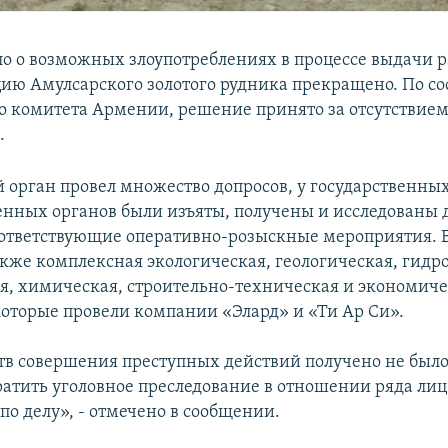
ло о возможных злоупотреблениях в процессе выдачи 
цию Амулсарского золотого рудника прекращено. По 
о комитета Армении, решение принято за отсутствием
.
 орган провел множество допросов, у государственны
енных органов были изъяты, получены и исследованы
ответствующие оперативно-розыскные мероприятия. 
кже комплексная экологическая, геологическая, гидр
я, химическая, строительно-техническая и экономиче
которые провели компании «Элард» и «Ти Ар Си».
тв совершения преступных действий получено не было
атить уголовное преследование в отношении ряда лиц
по делу», - отмечено в сообщении.