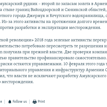
улсарский рудник – второй по запасам золота в Арме
а стыке границ Вайоцдзорской и Сюникской областей,
ортного города Джермук и Кечутского водохранилища, 
. Из-за этого активисты на протяжении долгого време
 против разработки и эксплуатации месторождения.
тной революции» 2018 года зеленые активисты перекр
авительство потребовало пересмотреть те разрешения н
an получила при прежней власти. Две проверки компан
ретью правительство профинансировало самостоятельно
о риски остаются управляемыми. 10 февраля этого года
иториального управления и инфраструктур Армении 
ил, что власти не исключают разработку Амулсарского
о месторождения.
ся
Follow us
Print