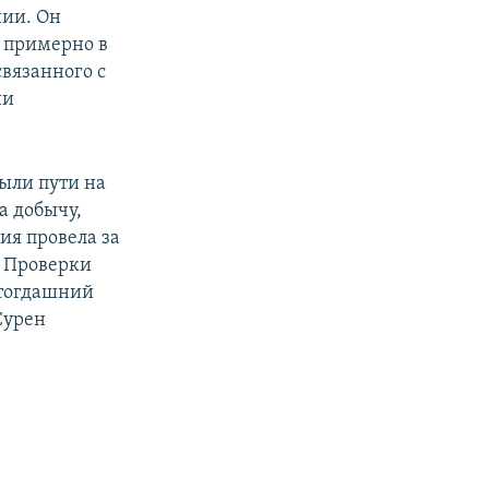
нии. Он
 примерно в
связанного с
ни
ыли пути на
а добычу,
ия провела за
. Проверки
 тогдашний
Сурен