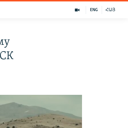
ENG
ՀԱՅ
му
 СК