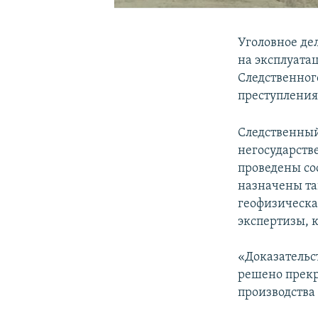
Уголовное де
на эксплуата
Следственног
преступления
Следственный
негосударств
проведены со
назначены та
геофизическа
экспертизы, 
«Доказательс
решено прекр
производства 