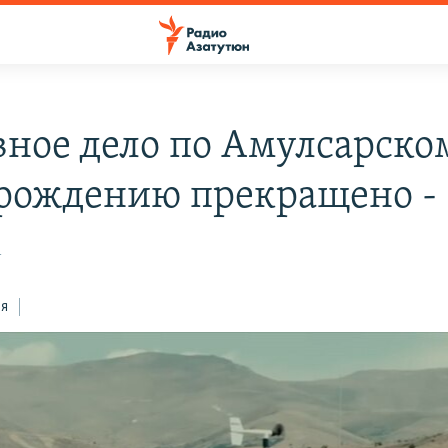
вное дело по Амулсарско
рождению прекращено -
1
ся