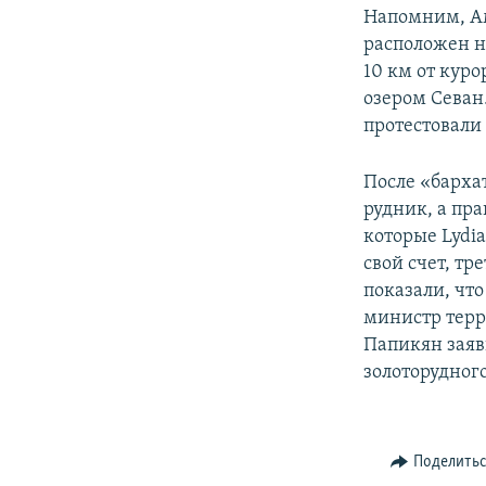
Напомним, Ам
расположен н
10 км от кур
озером Севан
протестовали
После «барха
рудник, а пр
которые Lydi
свой счет, т
показали, чт
министр терр
Папикян заяв
золоторудног
Поделить