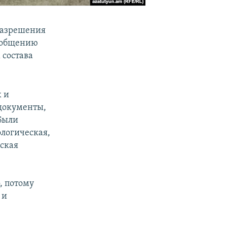
разрешения
сообщению
 состава
х и
 документы,
Были
ологическая,
ская
, потому
 и