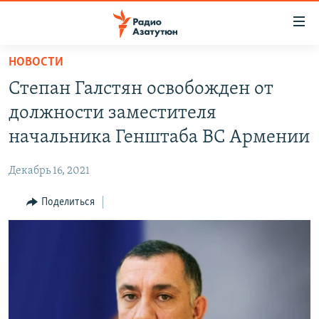
Ссылки
доступа
Перейти
НОВОСТИ
к
ГЛАВНАЯ
Степан Галстян освобожден от
основному
НОВОСТИ
содержанию
должности заместителя
ПОЛИТИКА
Перейти
начальника Генштаба ВС Армении
к
ОБЩЕСТВО
основной
Декабрь 16, 2021
ЭКОНОМИКА
навигации
Перейти
Поделиться
РЕГИОН
к
НАГОРНЫЙ КАРАБАХ
поиску
КУЛЬТУРА
СПОРТ
АРХИВ