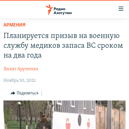
Ссылки
доступа
Перейти
АРМЕНИЯ
к
ГЛАВНАЯ
Планируется призыв на военную
основному
НОВОСТИ
содержанию
службу медиков запаса ВС сроком
ПОЛИТИКА
Перейти
на два года
к
ОБЩЕСТВО
основной
Лилит Арутюнян
ЭКОНОМИКА
навигации
Перейти
Ноябрь 30, 2021
РЕГИОН
к
НАГОРНЫЙ КАРАБАХ
Поделиться
поиску
КУЛЬТУРА
СПОРТ
АРХИВ