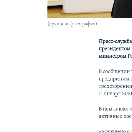
(архивная фотография)
Пресс-служба
президентом
министром Р
В сообщении 
предпринимае
трехсторонни
11 января 2021
В нем также 
активные пос
«Условлено о