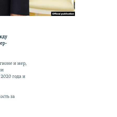
жду
ер-
гионе и мер,
ии
 2020 года и
ость за