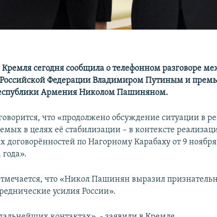
 Кремля сегодня сообщила о телефонном разговоре ме
 Российской Федерации Владимиром Путиным и премь
еспублики Армения Николом Пашиняном.
говорится, что «продолжено обсуждение ситуации в ре
мых в целях её стабилизации – в контексте реализац
х договорённостей по Нагорному Карабаху от 9 ноября
 года».
отмечается, что «Никол Пашинян выразил признательн
реднические усилия России».
 дальнейших контактах», - заявили в Кремле.