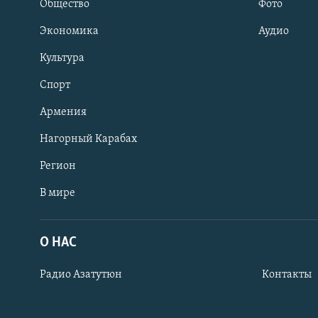
Общество
Фото
Экономика
Аудио
Культура
Спорт
Армения
Нагорный Карабах
Регион
В мире
Հայերեն
English
О НАС
Русский
Радио Азатутюн
Контакты
Все сайты Радио Азатутюн