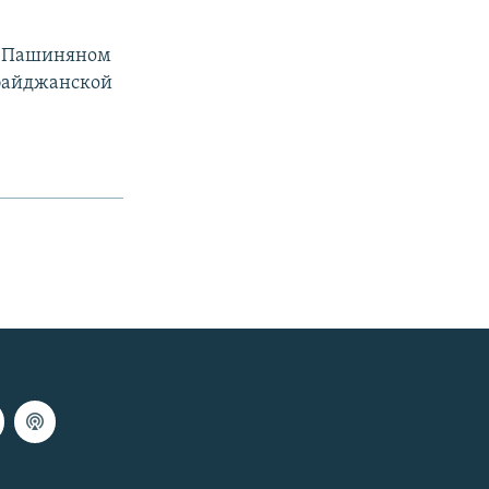
и Пашиняном
рбайджанской