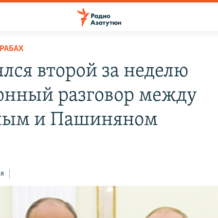
РАБАХ
ялся второй за неделю
онный разговор между
ным и Пашиняном
ся