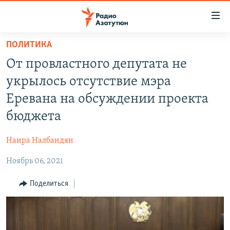
Ссылки
доступа
Перейти
ПОЛИТИКА
к
ГЛАВНАЯ
От провластного депутата не
основному
НОВОСТИ
содержанию
укрылось отсутствие мэра
ПОЛИТИКА
Перейти
Еревана на обсуждении проекта
к
ОБЩЕСТВО
бюджета
основной
ЭКОНОМИКА
навигации
Наира Налбандян
Перейти
РЕГИОН
к
Ноябрь 06, 2021
НАГОРНЫЙ КАРАБАХ
поиску
КУЛЬТУРА
Поделиться
СПОРТ
АРХИВ