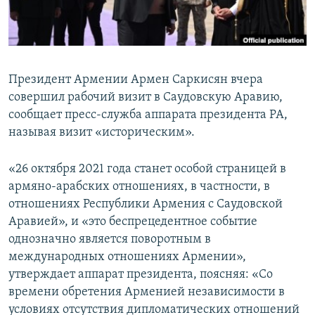
Հայերեն
English
Русский
Президент Армении Армен Саркисян вчера
совершил рабочий визит в Саудовскую Аравию,
сообщает пресс-служба аппарата президента РА,
Все сайты Радио Азатутюн
называя визит «историческим».
«26 октября 2021 года станет особой страницей в
армяно-арабских отношениях, в частности, в
отношениях Республики Армения с Саудовской
Аравией», и «это беспрецедентное событие
однозначно является поворотным в
международных отношениях Армении»,
утверждает аппарат президента, поясняя: «Со
времени обретения Арменией независимости в
условиях отсутствия дипломатических отношений