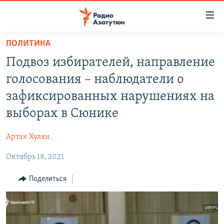
Ссылки
доступа
Перейти
ПОЛИТИКА
к
ГЛАВНАЯ
Подвоз избирателей, направление
основному
НОВОСТИ
содержанию
голосования – наблюдатели о
ПОЛИТИКА
Перейти
зафиксированных нарушениях на
к
ОБЩЕСТВО
выборах в Сюнике
основной
ЭКОНОМИКА
навигации
Артак Хулян
Перейти
РЕГИОН
к
Октябрь 18, 2021
НАГОРНЫЙ КАРАБАХ
поиску
КУЛЬТУРА
Поделиться
СПОРТ
АРХИВ