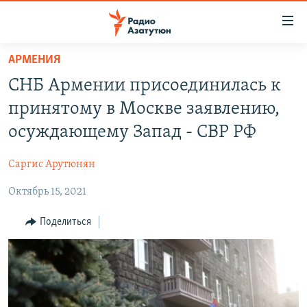
Ссылки
доступа
Перейти
АРМЕНИЯ
к
ГЛАВНАЯ
СНБ Армении присоединилась к
основному
НОВОСТИ
содержанию
принятому в Москве заявлению,
ПОЛИТИКА
Перейти
осуждающему Запад - СВР РФ
к
ОБЩЕСТВО
основной
Саргис Арутюнян
ЭКОНОМИКА
навигации
Перейти
Октябрь 15, 2021
РЕГИОН
к
НАГОРНЫЙ КАРАБАХ
Поделиться
поиску
КУЛЬТУРА
СПОРТ
АРХИВ