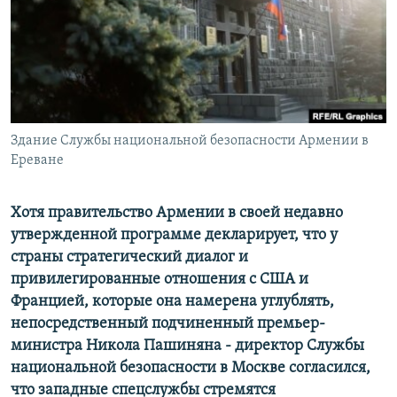
Հայերեն
English
Русский
Здание Службы национальной безопасности Армении в
Все сайты Радио Азатутюн
Ереване
Хотя правительство Армении в своей недавно
утвержденной программе декларирует, что у
страны стратегический диалог и
привилегированные отношения с США и
Францией, которые она намерена углублять,
непосредственный подчиненный премьер-
министра Никола Пашиняна - директор Службы
национальной безопасности в Москве согласился,
что западные спецслужбы стремятся