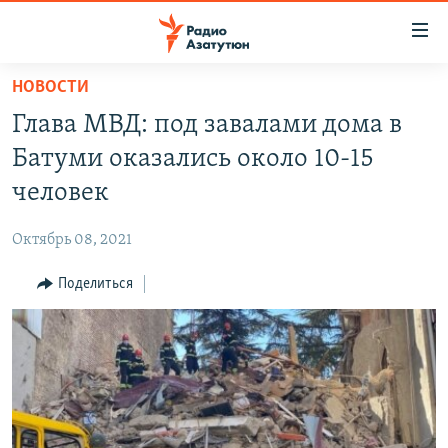
Ссылки
доступа
Перейти
НОВОСТИ
к
ГЛАВНАЯ
Глава МВД: под завалами дома в
основному
НОВОСТИ
содержанию
Батуми оказались около 10-15
ПОЛИТИКА
Перейти
человек
к
ОБЩЕСТВО
основной
Октябрь 08, 2021
ЭКОНОМИКА
навигации
Перейти
Поделиться
РЕГИОН
к
НАГОРНЫЙ КАРАБАХ
поиску
КУЛЬТУРА
СПОРТ
АРХИВ