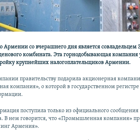
о Армении со вчерашнего дня является совладельцем 
енового комбината. Эта горнодобывающая компания 
 тройку крупнейших налогоплательщиков Армении.
мпании правительству подарила акционерная компан
я компания», о которой в государственном регистре
ормации.
рмация поступила только из официального сообщения
а. В нем говорится, что «Промышленная компания» п
инг Армения».