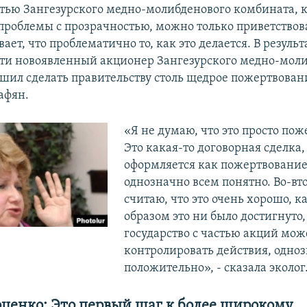
стью Зангезурского медно-молибденового комбината, 
проблемы с прозрачностью, можно только приветствов
ает, что проблематично то, как это делается. В результ
ти новоявленный акционер Зангезурского медно-мол
шил сделать правительству столь щедрое пожертвовани
афян.
«Я не думаю, что это просто пож
Это какая-то договорная сделка,
оформляется как пожертвование
однозначно всем понятно. Во-вт
считаю, что это очень хорошо, 
образом это ни было достигнуто, 
государство с частью акций мож
контролировать действия, одно
положительно», - сказала эколог
оценко
:
Это первый шаг к более широкому