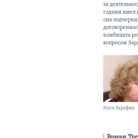
за деятельно
годами имел 
она подчеркив
договореннос
комбината ре
вопросом Зар
Инга Зарафян
Роман Тр