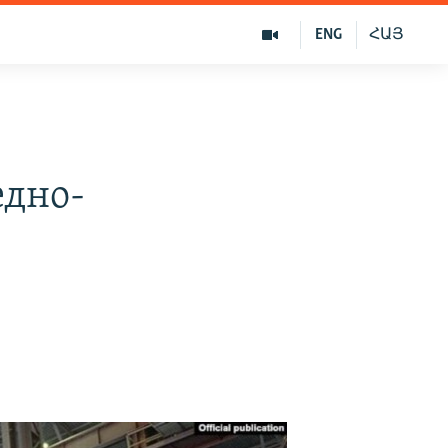
ENG
ՀԱՅ
едно-