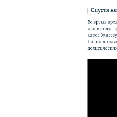
Спустя н
Во время пре
июне этого г
адрес Зангез
Пашинян заяв
политический