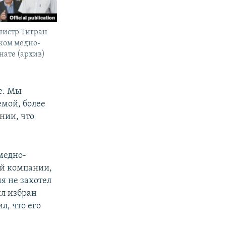
истр Тигран
ском медно-
ате (архив)
е. Мы
емой, более
нии, что
 медно-
ей компании,
я не захотел
ыл избран
л, что его