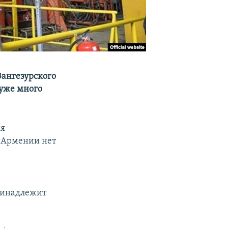
Зангезурского
уже много
ия
 Армении нет
ринадлежит