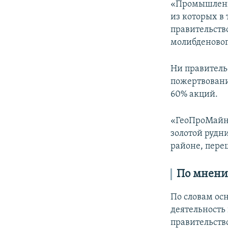
«Промышленна
из которых в 
правительств
молибденовог
Ни правитель
пожертвовани
60% акций.
«ГеоПроМайн
золотой рудн
районе, пере
По
мнен
По словам ос
деятельность
правительство