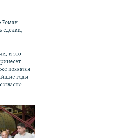
р Роман
ь сделки,
и, и это
принесет
же появятся
жайшие годы
 согласно