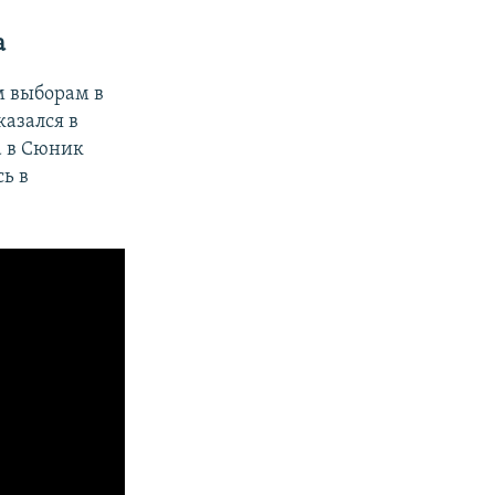
а
м выборам в
азался в
а в Сюник
ь в