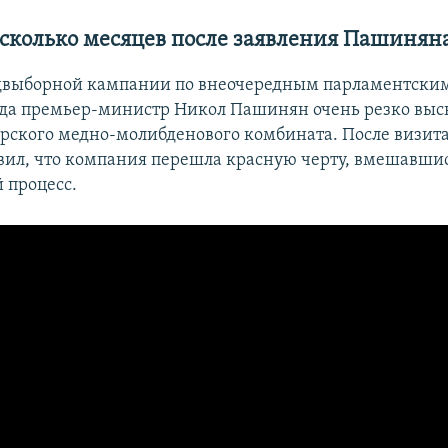
есколько месяцев после заявления Пашинян
двыборной кампании по внеочередным парламентски
ода премьер-министр Никол Пашинян очень резко выск
урского медно-молибденового комбината. После визит
ил, что компания перешла красную черту, вмешавшис
 процесс.