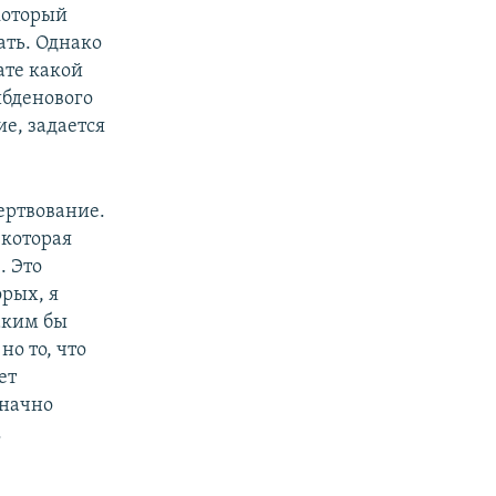
который
ать. Однако
ате какой
ибденового
е, задается
ертвование.
 которая
. Это
орых, я
каким бы
но то, что
ет
значно
.