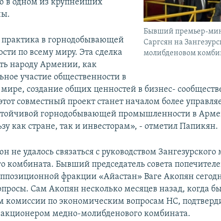
ю в одном из крупнейших
ны.
Бывший премьер-мин
 практика в горнодобывающей
Саргсян на Зангезур
ти по всему миру. Эта сделка
молибденовом комбин
ть народу Армении, как
льное участие общественности в
мире, создание общих ценностей в бизнес- сообществ
этот совместный проект станет началом более управля
стойчивой горнодобывающей промышленности в Арме
зу как стране, так и инвесторам», - отметил Папикян.
н не удалось связаться с руководством Зангезурского
о комбината. Бывший председатель совета попечител
оппозиционной фракции «Айастан» Ваге Акопян сегодн
опросы. Сам Акопян несколько месяцев назад, когда б
м комиссии по экономическим вопросам НС, подтверди
я акционером медно-молибденового комбината.