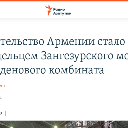
тельство Армении стало
дельцем Зангезурского м
денового комбината
дян
1
ся