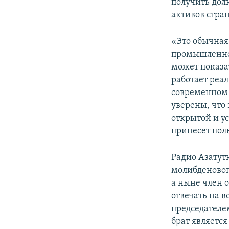
получить дол
активов стра
«Это обычная
промышленнос
может показа
работает реа
современном 
уверены, что 
открытой и у
принесет поль
Радио Азатутю
молибденовог
а ныне член 
отвечать на в
председателе
брат являетс