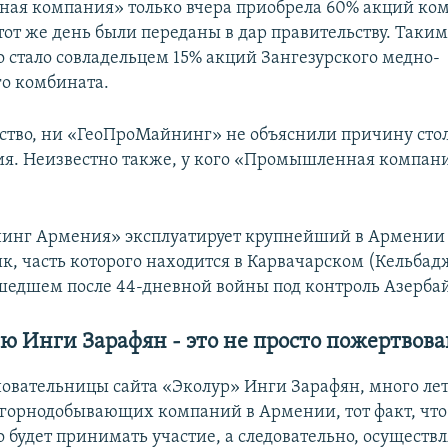
я компания» только вчера приобрела 60% акций ком
тот же день были переданы в дар правительству. Таки
о стало совладельцем 15% акций Зангезурского медно-
о комбината.
ство, ни «ГеоПроМайнинг» не объяснили причину сто
я. Неизвестно также, у кого «Промышленная компан
инг Армения» эксплуатирует крупнейший в Армении
ик, часть которого находится в Карвачарском (Кельба
шедшем после 44-дневной войны под контроль Азерба
ию
Инги Зарафян
-
это не
просто
пожертвова
новательницы сайта «Эколур» Инги Зарафян, много л
 горнодобывающих компаний в Армении, тот факт, что
 будет принимать участие, а следовательно, осуществ