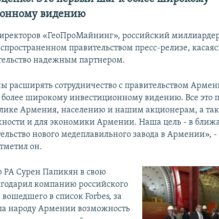
онному видению
директоров «ГеоПроМайнинг», российский миллиарде
аспространенном правительством пресс-релизе, касаяс
тельство надежным партнером.
 расширять сотрудничество с правительством Армени
 более широкому инвестиционному видению. Все это 
блике Армения, населению и нашим акционерам, а так
ности и для экономики Армении. Наша цель - в бли
ельство нового медеплавильного завода в Армении», -
тметил он.
 РА Сурен Папикян в свою
агодарил компанию российского
вошедшего в список Forbes, за
дала народу Армении возможность