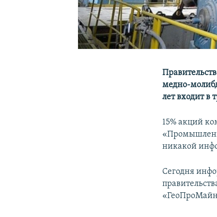
Правительств
медно-молибд
лет входит в
15% акций ко
«Промышленна
никакой инф
Сегодня инфо
правительств
«ГеоПроМайн