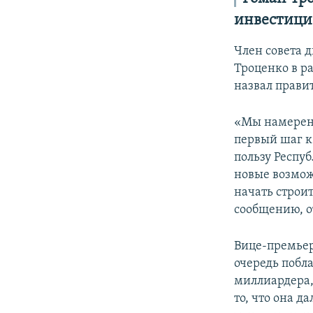
инвестици
Член совета 
Троценко в р
назвал прави
«Мы намерены
первый шаг к
пользу Респу
новые возмож
начать строит
сообщению, о
Вице-премьер
очередь побл
миллиардера, 
то, что она 