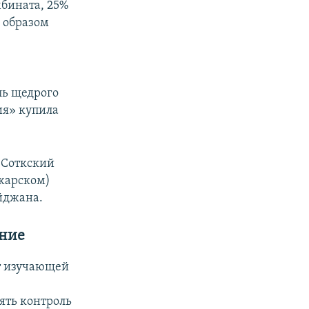
бината, 25%
м образом
ль щедрого
ия» купила
 Соткский
джарском)
йджана.
ние
ет изучающей
лять контроль