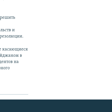
зрешить
льств и
 резолюции.
ле касающиеся
айджаном в
дентов на
рного