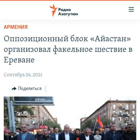
Ссылки
доступа
Перейти
АРМЕНИЯ
к
ГЛАВНАЯ
Оппозиционный блок «Айастан»
основному
НОВОСТИ
содержанию
организовал факельное шествие в
ПОЛИТИКА
Перейти
Ереване
к
ОБЩЕСТВО
основной
Сентябрь 26, 2021
ЭКОНОМИКА
навигации
Перейти
Поделиться
РЕГИОН
к
НАГОРНЫЙ КАРАБАХ
поиску
КУЛЬТУРА
СПОРТ
АРХИВ