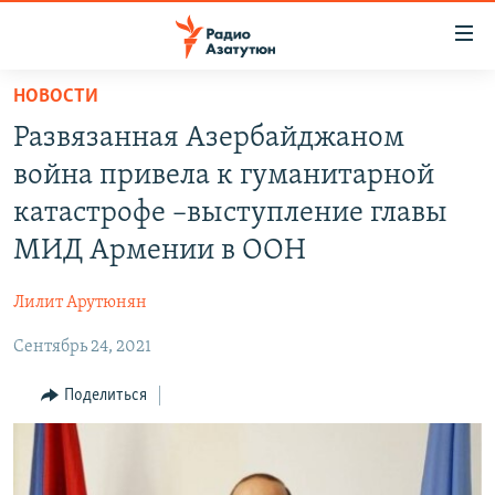
Ссылки
доступа
Перейти
НОВОСТИ
к
ГЛАВНАЯ
Развязанная Азербайджаном
основному
НОВОСТИ
содержанию
война привела к гуманитарной
ПОЛИТИКА
Перейти
катастрофе –выступление главы
к
ОБЩЕСТВО
МИД Армении в ООН
основной
ЭКОНОМИКА
навигации
Лилит Арутюнян
Перейти
РЕГИОН
к
Сентябрь 24, 2021
НАГОРНЫЙ КАРАБАХ
поиску
КУЛЬТУРА
Поделиться
СПОРТ
АРХИВ