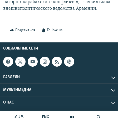
нагорно-карабахского конфликта», - заявил глава
внешнеполитического ведомства Армении.
Поделиться
Follow us
СОЦИАЛЬНЫЕ СЕТИ
РАЗДЕЛЫ
МУЛЬТИМЕДИА
О НАС
Радио Азатутюн © 2026 RFE/RL, Inc. Все права защищены.
ՀԱՅ
ENG