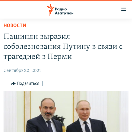
Ссылки
доступа
Перейти
НОВОСТИ
к
ГЛАВНАЯ
Пашинян выразил
основному
НОВОСТИ
содержанию
соболезнования Путину в связи с
ПОЛИТИКА
Перейти
трагедией в Перми
к
ОБЩЕСТВО
основной
Сентябрь 20, 2021
ЭКОНОМИКА
навигации
Перейти
Поделиться
РЕГИОН
к
НАГОРНЫЙ КАРАБАХ
поиску
КУЛЬТУРА
СПОРТ
АРХИВ