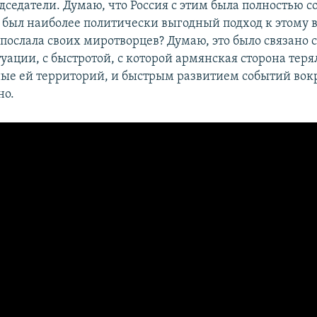
седатели. Думаю, что Россия с этим была полностью со
о был наиболее политически выгодный подход к этому в
 послала своих миротворцев? Думаю, это было связано 
уации, с быстротой, с которой армянская сторона теря
ые ей территорий, и быстрым развитием событий вок
но.