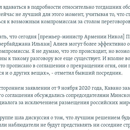
ал вдаваться в подробности относительно тогдашних о
сейчас не лучший для этого момент, учитывая то, что 
ься к возможным компромиссам за столом переговоров
ать, что сегодня [премьер-министр Армении Никол] 
зербайджана Ильхам] Алиев могут более эффективно 
мпромиссы. Я не думаю, что это происходит, но возм
ны к такому разговору все еще существует. И вполне в
 что прописано в соглашении о прекращении огня, они 
ся и о других вещах», - отметил бывший посредник.
стороннем заявлении от 9 ноября 2020 года, Кавано зам
го соглашения обсуждались сопредседателями Минско
диалога за исключением размещения российских мир
руппе шла дискуссия о том, что лучшим решением буде
ли наблюдатели не будут представлять ни соседние ст