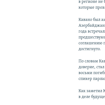
в регионе не
которые прох
Кавано был а
Азербайджана
года встречал
предшествующ
соглашению п
достигнуто.
По словам Ка
доверие, стал
восьми погиб
спикер парла
Как заметил 
в деле будущ