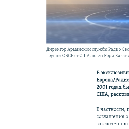
Директор Армянской службы Радио Сво
группы ОБСЕ от США, посла Кэри Каван
В эксклюзивн
Европа/Радио
2001 годах б
США, раскрыв
В частности, 
соглашения о
заключенного