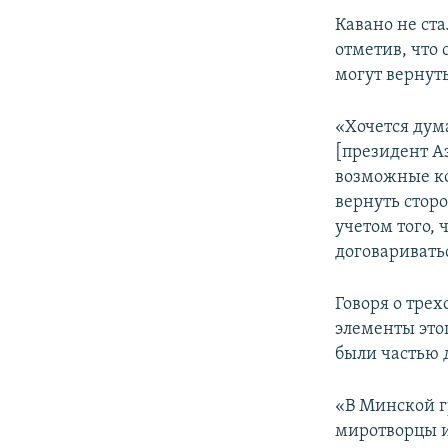
Кавано не ст
отметив, что 
могут вернут
«Хочется дум
[президент А
возможные ко
вернуть сторо
учетом того,
договаривать
Говоря о трех
элементы это
были частью 
«В Минской г
миротворцы и