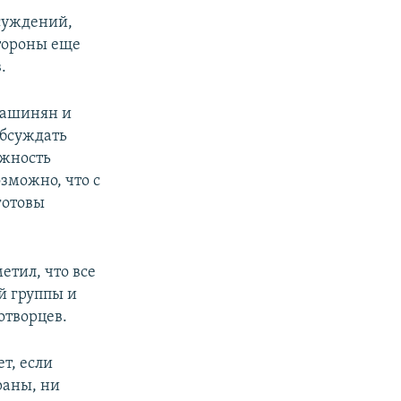
бсуждений,
стороны еще
.
Пашинян и
обсуждать
ожность
озможно, что с
готовы
етил, что все
й группы и
отворцев.
т, если
раны, ни