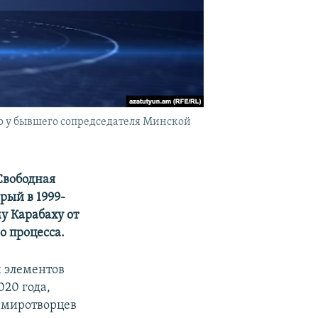
ю у бывшего сопредседателя Минской
Свободная
рый в 1999-
у Карабаху от
о процесса.
х элементов
020 года,
 миротворцев