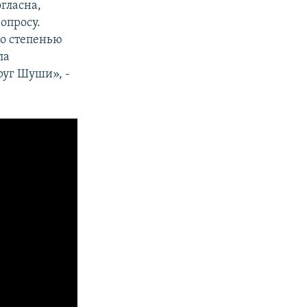
гласна,
опросу.
со степенью
ла
руг Шуши», -