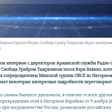
бодная Европа/Радио Свобода Грайр Тамразян берет интервь
о
ом интервью с директором Армянской службы Радио 
 Свобода Грайром Тамразяном посол Кэри Кавано, кото
ыл сопредседателем Минской группы ОБСЕ по Нагорном
ает некоторые интересные подробности переговорног
по словам бывшего дипломата, в отличие от всех други
 прекращении огня в Нагорном Карабахе от 9 ноября 2
 при посредничестве России, размещение российских