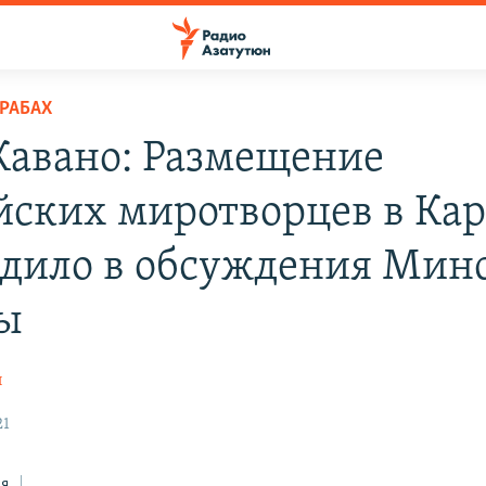
РАБАХ
Кавано: Размещение
йских миротворцев в Кар
одило в обсуждения Мин
ы
н
21
ся