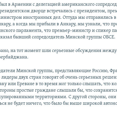
я был в Армении с делегацией американского сопредсед
резидентском дворце встречались с президентом, пре
инистром иностранных дел. Оттуда мы отправились в 
нкару, а когда мы прибыли в Анкару, мы узнали, что п
янского парламента, что премьер-министр и спикер п
ссказал бывший сопредседатель Минской группы ОБСЕ.
вано, на тот момент шли серьезные обсуждения межд
зербайджана.
едатели Минской группы, представляющие Россию, Ф
о лидеры двух стран говорят об очень серьезных решен
аку или Ереване в то время мог только слышать, что 
 стороны простые граждане слышали бы, что сохранитс
купированными территориями. С другой стороны, они
ься не будет ничего, что было бы выше широкой автон