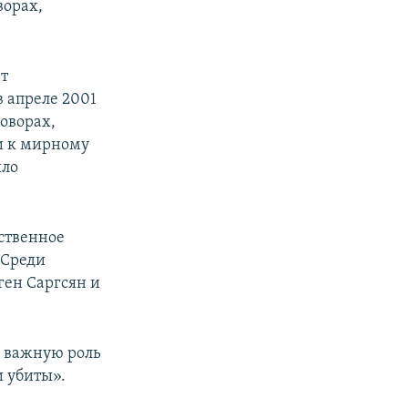
ворах,
нт
 апреле 2001
говорах,
и к мирному
ыло
ественное
 Среди
ен Саргсян и
ы важную роль
и убиты».