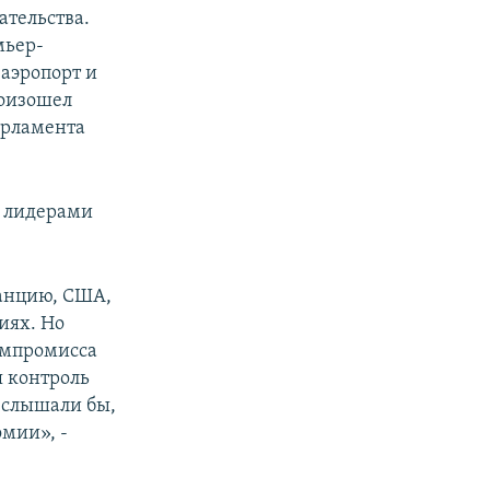
ательства.
мьер-
аэропорт и
роизошел
арламента
у лидерами
ранцию, США,
иях. Но
компромисса
я контроль
 слышали бы,
омии», -