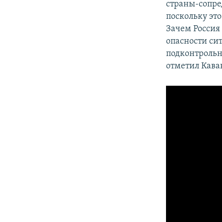
страны-сопред
поскольку эт
Зачем Россия
опасности сит
подконтрольн
отметил Кава