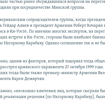
 было частью ранее обсуждавшихся вопросов на перего
одили при посредничестве Минской группы.
мериканским сопредседателем группы, когда президе
 Гейдар Алиев и президент Армении Роберт Кочарян в
ись в Ки-Уэсте. По мнению многих экспертов, на пере
их встрече в Ки-Уэсте, стороны были наиболее близк
о Нагорному Карабаху. Однако соглашение так и не б
вано, одним из факторов, который подорвал тогда общ
 расстрел армянского парламента 27 октября 1999 года.
ших тогда были также премьер-министр Армении Вазг
мента Карен Демирчян.
Кавано, «несколько ключевых лиц, которые сыграли б
ей реализации решения [по Нагорному Карабаху], был