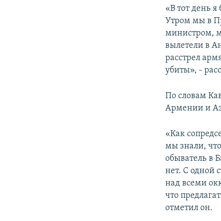
«В тот день 
Утром мы в П
министром, м
вылетели в А
расстрел арм
убиты», - ра
По словам Ка
Армении и А
«Как сопредс
мы знали, чт
обыватель в Б
нет. С одной
над всеми ок
что предлагат
отметил он.