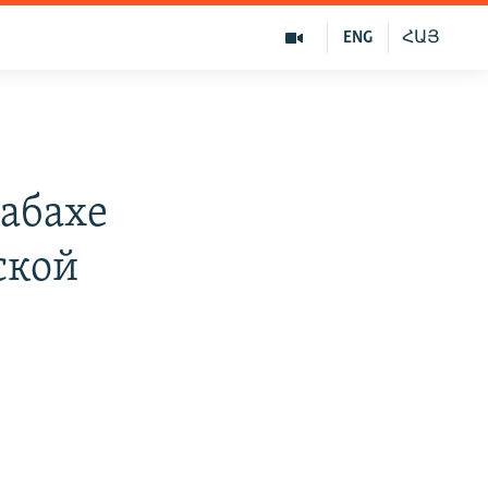
ENG
ՀԱՅ
абахе
ской