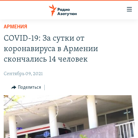
Ссылки
доступа
Перейти
АРМЕНИЯ
к
ГЛАВНАЯ
COVID-19: За сутки от
основному
НОВОСТИ
содержанию
коронавируса в Армении
ПОЛИТИКА
Перейти
скончались 14 человек
к
ОБЩЕСТВО
основной
Сентябрь 09, 2021
ЭКОНОМИКА
навигации
Перейти
Поделиться
РЕГИОН
к
НАГОРНЫЙ КАРАБАХ
поиску
КУЛЬТУРА
СПОРТ
АРХИВ