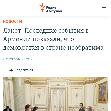
Ссылки
доступа
Перейти
НОВОСТИ
к
ГЛАВНАЯ
Лакот: Последние события в
основному
НОВОСТИ
содержанию
Армении показали, что
ПОЛИТИКА
Перейти
демократия в стране необратима
к
ОБЩЕСТВО
основной
Сентябрь 07, 2021
ЭКОНОМИКА
навигации
Перейти
Поделиться
РЕГИОН
к
НАГОРНЫЙ КАРАБАХ
поиску
КУЛЬТУРА
СПОРТ
АРХИВ