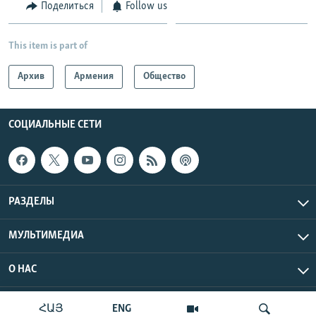
Поделиться
Follow us
This item is part of
Архив
Армения
Общество
СОЦИАЛЬНЫЕ СЕТИ
РАЗДЕЛЫ
МУЛЬТИМЕДИА
О НАС
Радио Азатутюн © 2026 RFE/RL, Inc. Все права защищены.
ՀԱՅ
ENG