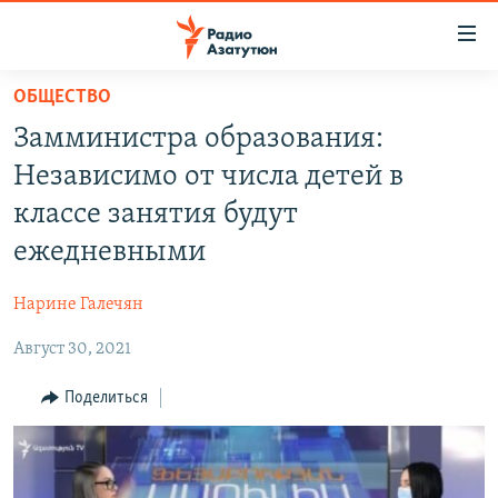
Ссылки
доступа
Перейти
ОБЩЕСТВО
к
ГЛАВНАЯ
Замминистра образования:
основному
НОВОСТИ
содержанию
Независимо от числа детей в
ПОЛИТИКА
Перейти
классе занятия будут
к
ОБЩЕСТВО
ежедневными
основной
ЭКОНОМИКА
навигации
Нарине Галечян
Перейти
РЕГИОН
к
Август 30, 2021
НАГОРНЫЙ КАРАБАХ
поиску
КУЛЬТУРА
Поделиться
СПОРТ
АРХИВ