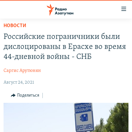
Ссылки
доступа
Перейти
НОВОСТИ
к
ГЛАВНАЯ
Российские пограничники были
основному
НОВОСТИ
содержанию
дислоцированы в Ерасхе во время
ПОЛИТИКА
Перейти
44-дневной войны - СНБ
к
ОБЩЕСТВО
основной
Саргис Арутюнян
ЭКОНОМИКА
навигации
Перейти
Август 24, 2021
РЕГИОН
к
НАГОРНЫЙ КАРАБАХ
Поделиться
поиску
КУЛЬТУРА
СПОРТ
АРХИВ