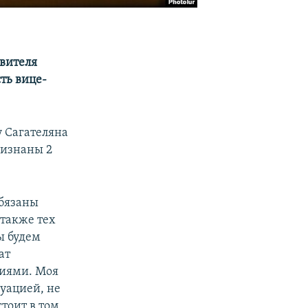
авителя
ть вице-
у Сагателяна
ризнаны 2
обязаны
 также тех
ы будем
ат
ниями. Моя
уацией, не
тоит в том,