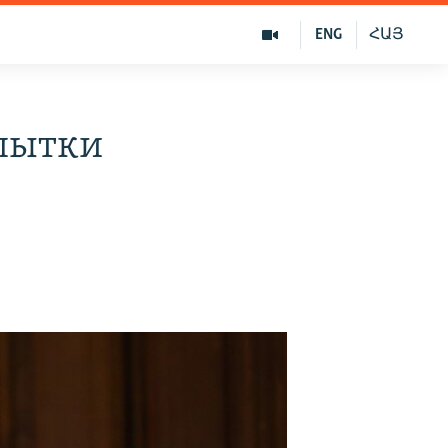
ENG
ՀԱՅ
опытки