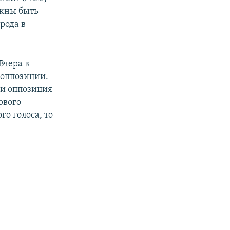
лжны быть
рода в
Вчера в
 оппозиции.
 и оппозиция
рвого
о голоса, то