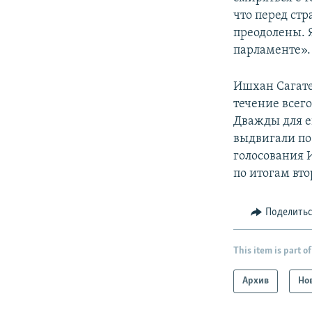
что перед ст
преодолены. Я
парламенте».
Ишхан Сагате
течение всего
Дважды для е
выдвигали по
голосования 
по итогам вто
Поделить
This item is part of
Архив
Но