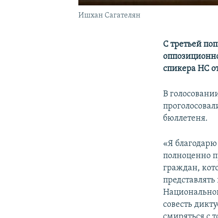
Ишхан Сагателян
С третьей по
оппозиционно
спикера НС о
В голосовании
проголосовал
бюллетеня.
«Я благодарю
полноценно п
граждан, кот
представлять 
Национальног
совесть дикт
смиряться с т