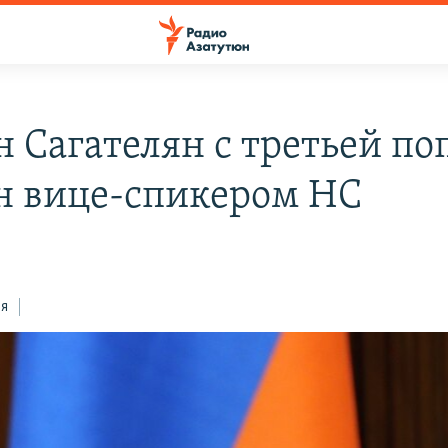
 Сагателян с третьей п
н вице-спикером НC
ся