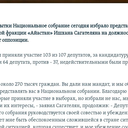
пытки Национальное собрание сегодня избрало предст
й фракции «Айастан» Ишхана Сагателяна на должнос
т оппозиции.
 приняли участие 103 из 107 депутатов, за кандидатур
и 64 депутата, против - 37, недействительными были п
 около 270 тысяч граждан. Вы дали нам мандат, и мы 
редставлять вас в Национальном собрании. Благодарю
орые приняли участие в выборах, но избрали не нас, м
и их интересы, - заявил Сагателян, продолжив: - Депут
о собрания руководствуется своей совестью и убежде
ует мне быть обеспокоенным сложившейся в стране сит
ой ситуацией, которая существует, и мое убеждение сос