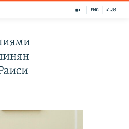
ENG
ՀԱՅ
лиями
шинян
 Раиси