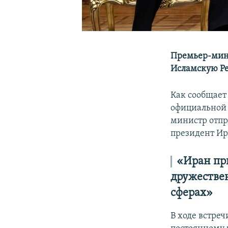
Премьер-мин
Исламскую Ре
Как сообщает
официальной 
министр отпр
президент Ир
«Иран пр
дружестве
сферах»
В ходе встре