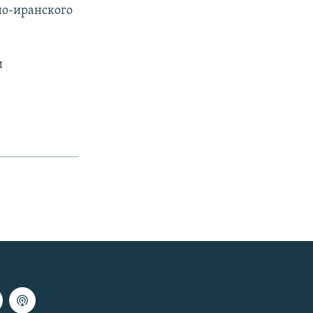
но-иранского
и