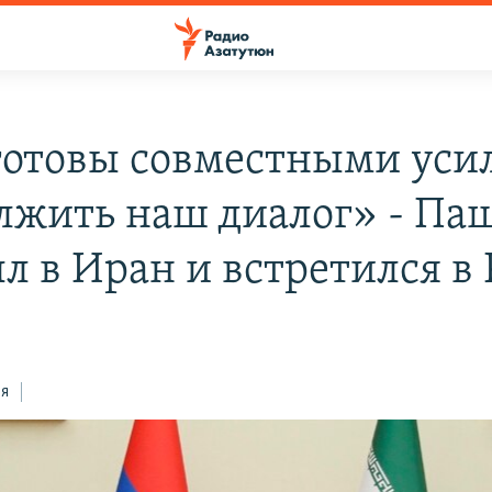
отовы совместными уси
лжить наш диалог» - Па
л в Иран и встретился в
ся