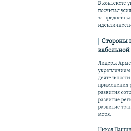
В контексте 
посчитал уси
за предостав
идентичност
Стороны 
кабельной 
Лидеры Армен
укреплением 
деятельности
применения р
развития сот
развитие рег
развитие тра
моря.
Никол Пашиня