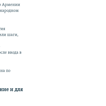
во Армении
ународном
тия
дили шаги,
-
сле ввода в
на по
ние и для