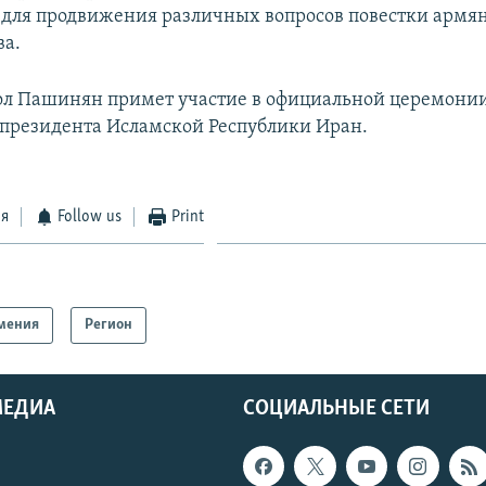
 для продвижения различных вопросов повестки армя
ва.
ол Пашинян примет участие в официальной церемони
президента Исламской Республики Иран.
ся
Follow us
Print
мения
Регион
МЕДИА
СОЦИАЛЬНЫЕ СЕТИ