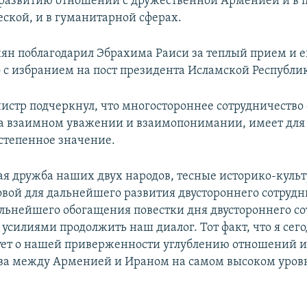
развитию отношений с дружественной Арменией и в 
еской, и в гуманитарной сферах.
н поблагодарил Эбрахима Раиси за теплый прием и е
о с избранием на пост президента Исламской Республи
стр подчеркнул, что многостороннее сотрудничество 
а взаимном уважении и взаимопонимании, имеет дл
степенное значение.
я дружба наших двух народов, тесные историко-куль
овой для дальнейшего развития двустороннего сотруд
альнейшего обогащения повестки дня двустороннего с
силиями продолжить наш диалог. Тот факт, что я сего
ует о нашей приверженности углублению отношений 
ва между Арменией и Ираном на самом высоком уровн