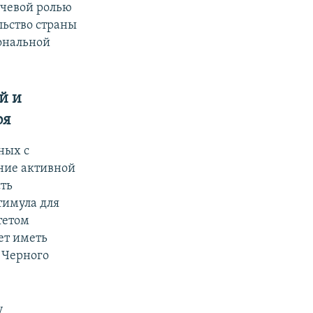
ючевой ролью
льство страны
ональной
й и
ря
ных с
ение активной
ть
тимула для
тетом
ет иметь
 Черного
у