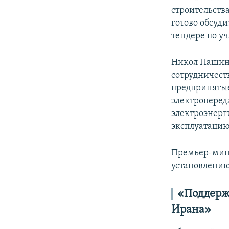
строительств
готово обсуд
тендере по у
Никол Пашиня
сотрудничеств
предпринятые
электроперед
электроэнерг
эксплуатацию
Премьер-мини
установлению
«Поддерж
Ирана»