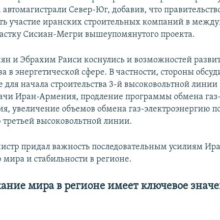
а автомагистрали Север-Юг, добавив, что правительст
ить участие иранских строительных компаний в межд
частку Сисиан-Мегри вышеупомянутого проекта.
н и Эбрахим Раиси коснулись и возможностей разви
а в энергетической сфере. В частности, стороны обсу
 для начала строительства 3-й высоковольтной линии
ачи Иран-Армения, продление программы обмена газ
ия, увеличение объемов обмена газ-электроэнергию по
 третьей высоковольтной линии.
стр придал важность последовательным усилиям Ира
 мира и стабильности в регионе.
ание мира в регионе имеет ключевое значе