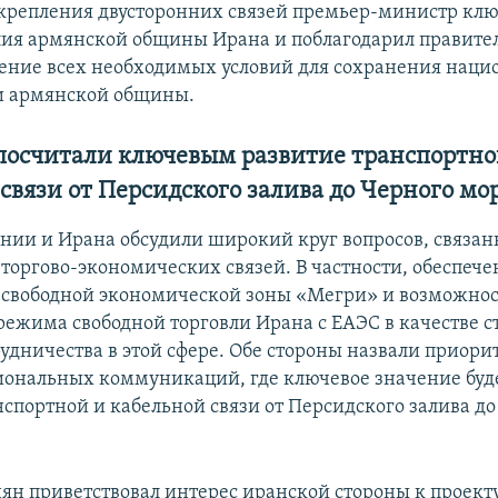
укрепления двусторонних связей премьер-министр кл
лия армянской общины Ирана и поблагодарил правите
ление всех необходимых условий для сохранения наци
и армянской общины.
посчитали ключевым развитие транспортно
связи от Персидского залива до Черного мо
ии и Ирана обсудили широкий круг вопросов, связан
торгово-экономических связей. В частности, обеспеч
 свободной экономической зоны «Мегри» и возможнос
ежима свободной торговли Ирана с ЕАЭС в качестве с
рудничества в этой сфере. Обе стороны назвали приори
иональных коммуникаций, где ключевое значение буд
нспортной и кабельной связи от Персидского залива до
н приветствовал интерес иранской стороны к проект