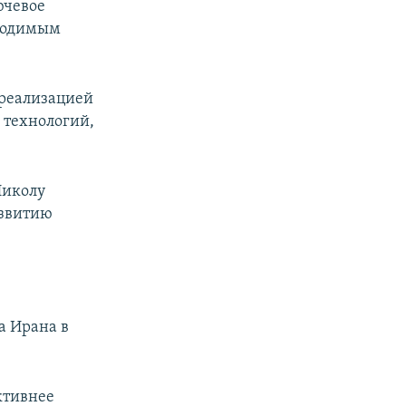
ючевое
бходимым
 реализацией
 технологий,
Николу
азвитию
а Ирана в
ктивнее