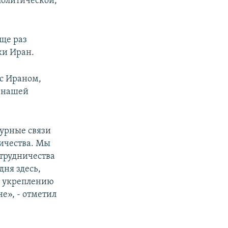
политической,
ще раз
ки Иран.
с Ираном,
я нашей
турные связи
ничества. Мы
отрудничества
дня здесь,
и укреплению
е», - отметил