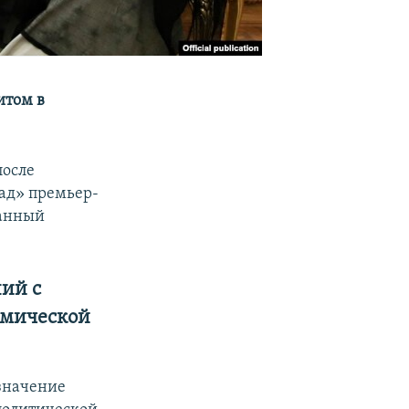
итом в
после
ад» премьер-
ранный
ий с
омической
 значение