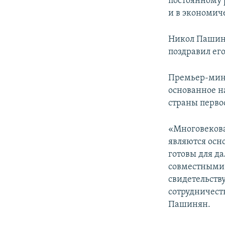
постоянному 
и в экономич
Никол Пашиня
поздравил ег
Премьер-мини
основанное н
страны перво
«Многовекова
являются осн
готовы для д
совместными у
свидетельств
сотрудничест
Пашинян.