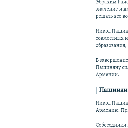
Эбрахим Раис
значение и д
решать все в
Никол Пашиня
совместных н
образования,
В завершение
Пашиняну сил
Армении.
Пашинян 
Никол Пашиня
Армению. Пр
Собеседники 