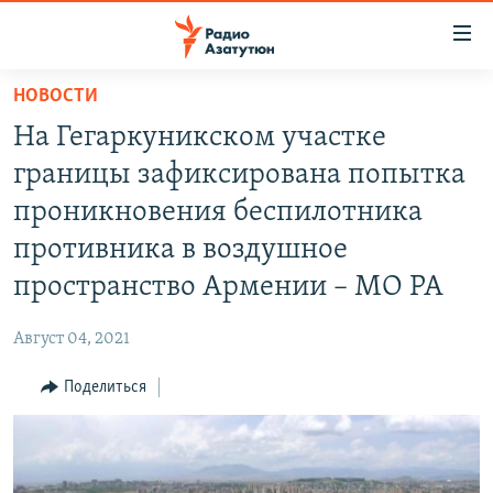
Ссылки
доступа
Перейти
НОВОСТИ
к
ГЛАВНАЯ
На Гегаркуникском участке
основному
НОВОСТИ
содержанию
границы зафиксирована попытка
ПОЛИТИКА
Перейти
проникновения беспилотника
к
ОБЩЕСТВО
противника в воздушное
основной
ЭКОНОМИКА
навигации
пространство Армении – МО РА
Перейти
РЕГИОН
к
Август 04, 2021
НАГОРНЫЙ КАРАБАХ
поиску
Поделиться
КУЛЬТУРА
СПОРТ
АРХИВ