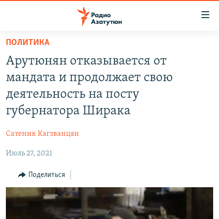
Ссылки
доступа
Перейти
ПОЛИТИКА
к
ГЛАВНАЯ
Арутюнян отказывается от
основному
НОВОСТИ
содержанию
мандата и продолжает свою
ПОЛИТИКА
Перейти
деятельность на посту
к
ОБЩЕСТВО
губернатора Ширака
основной
ЭКОНОМИКА
навигации
Сатеник Кагзванцян
Перейти
РЕГИОН
к
Июль 27, 2021
НАГОРНЫЙ КАРАБАХ
поиску
КУЛЬТУРА
Поделиться
СПОРТ
АРХИВ