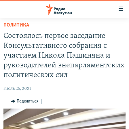
Ссылки
доступа
Перейти
ПОЛИТИКА
к
ГЛАВНАЯ
Состоялось первое заседание
основному
НОВОСТИ
содержанию
Консультативного собрания с
ПОЛИТИКА
Перейти
участием Никола Пашиняна и
к
ОБЩЕСТВО
руководителей внепарламентских
основной
ЭКОНОМИКА
навигации
политических сил
Перейти
РЕГИОН
к
Июль 25, 2021
НАГОРНЫЙ КАРАБАХ
поиску
Поделиться
КУЛЬТУРА
СПОРТ
АРХИВ