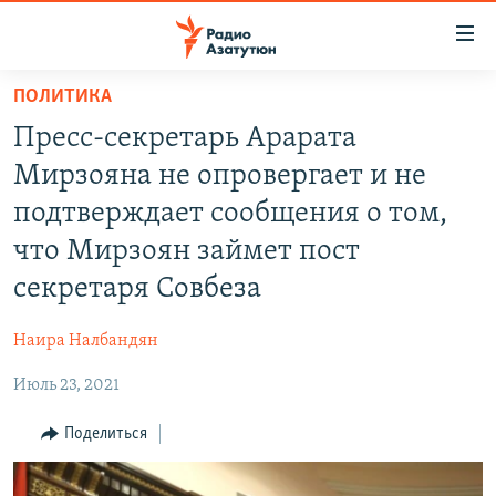
Ссылки
доступа
Перейти
ПОЛИТИКА
к
ГЛАВНАЯ
Пресс-секретарь Арарата
основному
НОВОСТИ
содержанию
Мирзояна не опровергает и не
ПОЛИТИКА
Перейти
подтверждает сообщения о том,
к
ОБЩЕСТВО
что Мирзоян займет пост
основной
ЭКОНОМИКА
навигации
секретаря Совбеза
Перейти
РЕГИОН
к
Наира Налбандян
НАГОРНЫЙ КАРАБАХ
поиску
Июль 23, 2021
КУЛЬТУРА
Поделиться
СПОРТ
АРХИВ