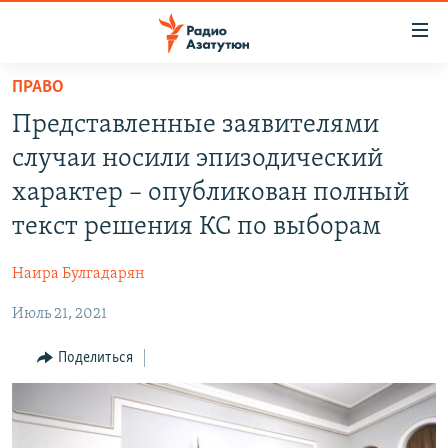
Ссылки
доступа
Перейти
ПРАВО
к
ГЛАВНАЯ
Представленные заявителями
основному
НОВОСТИ
содержанию
случаи носили эпизодический
ПОЛИТИКА
Перейти
характер – опубликован полный
к
ОБЩЕСТВО
текст решения КС по выборам
основной
ЭКОНОМИКА
навигации
Наира Булгадарян
Перейти
РЕГИОН
к
Июль 21, 2021
НАГОРНЫЙ КАРАБАХ
поиску
КУЛЬТУРА
Поделиться
СПОРТ
АРХИВ