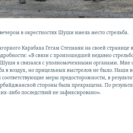
 вечером в окрестностях Шуши имела место стрельба.
горного Карабаха Гегам Степанян на своей странице в
одробности: «В связи с произошедшей недавно стрельб
 Шуши я связался с уполномоченными органами. Мне 
ьба в воздух, но прицельных выстрелов не было. Наши
 соответствующие меры предосторожности, в результа
зербайджанской стороны была прекращена. По результ
ких-либо последствий не зафиксировано».