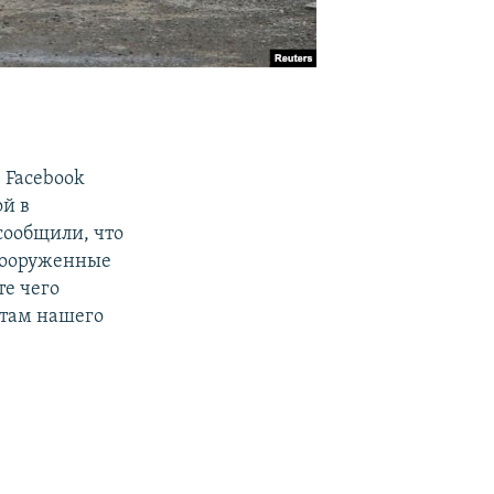
 Facebook
ой в
сообщили, что
 вооруженные
те чего
атам нашего