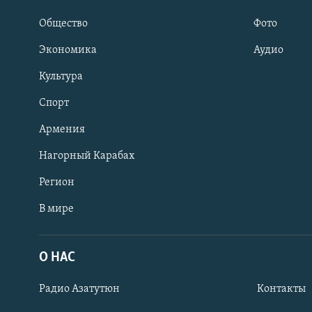
Общество
Фото
Экономика
Аудио
Культура
Спорт
Армения
Нагорный Карабах
Регион
В мире
Հայերեն
English
О НАС
Русский
Радио Азатутюн
Контакты
Все сайты Радио Азатутюн