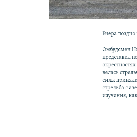
Вчера поздно
Омбудсмен На
представил п
окрестностях
велась стрел
силы приняли
стрельба с а
изучения, ка