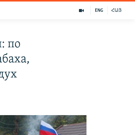
ENG
ՀԱՅ
: по
баха,
дух