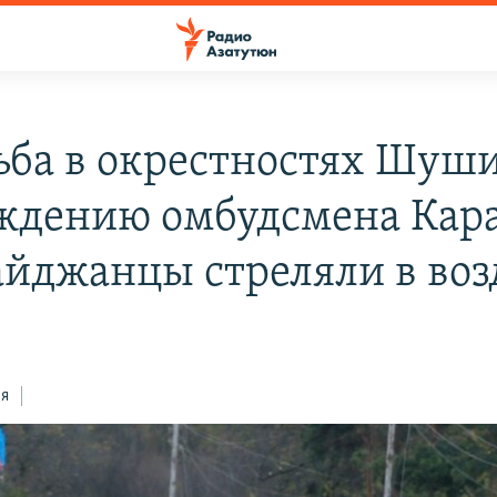
ьба в окрестностях Шуши
ждению омбудсмена Кара
айджанцы стреляли в воз
ся