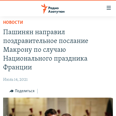
Ссылки
доступа
Перейти
НОВОСТИ
к
ГЛАВНАЯ
Пашинян направил
основному
НОВОСТИ
содержанию
поздравительное послание
ПОЛИТИКА
Перейти
Макрону по случаю
к
ОБЩЕСТВО
Национального праздника
основной
ЭКОНОМИКА
навигации
Франции
Перейти
РЕГИОН
к
Июль 14, 2021
НАГОРНЫЙ КАРАБАХ
поиску
Поделиться
КУЛЬТУРА
СПОРТ
АРХИВ