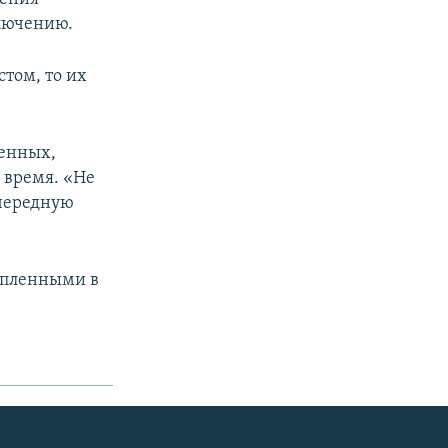
ключению.
стом, то их
денных,
 время. «Не
очередную
опленными в