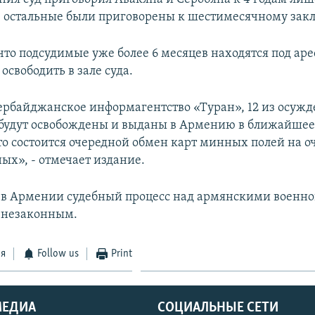
се остальные были приговорены к шестимесячному за
что подсудимые уже более 6 месяцев находятся под аре
свободить в зале суда.
ербайджанское информагентство «Туран», 12 из осуж
, будут освобождены и выданы в Армению в ближайшее
то состоится очередной обмен карт минных полей на 
ых», - отмечает издание.
 в Армении судебный процесс над армянскими военн
 незаконным.
ся
Follow us
Print
МЕДИА
СОЦИАЛЬНЫЕ СЕТИ