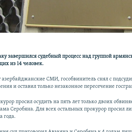
аку завершился судебный процесс над группой армянс
их из 14 человек.
 азербайджанские СМИ, гособвинитель снял с подсуд
ения и оставил только незаконное пересечение госгр
курор просил осудить на пять лет только двоих обвин
гама Серобяна. Для всех остальных прокурор просил 
а года.
ния суд приговорил Авакяна и Серобяна к 4 годам ли