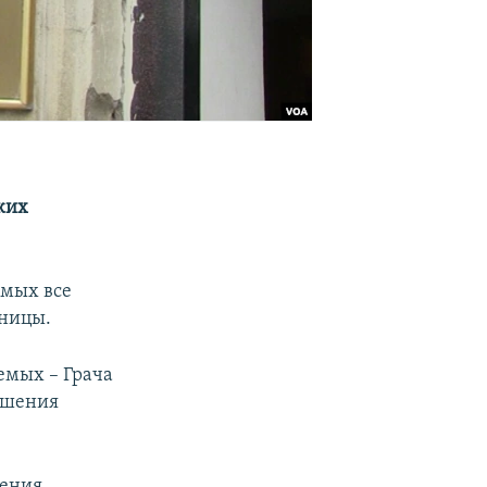
ких
имых все
аницы.
яемых – Грача
лишения
шения