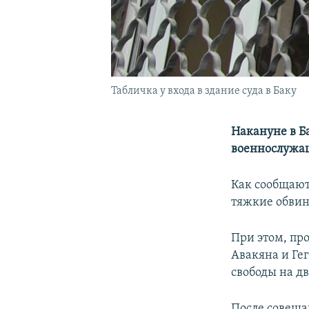
Табличка у входа в здание суда в Баку
Накануне в Б
военнослужащ
Как сообщают
тяжкие обвин
При этом, про
Авакяна и Ге
свободы на дв
После совеща