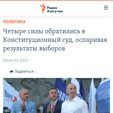
Ссылки
доступа
Перейти
ПОЛИТИКА
к
ГЛАВНАЯ
Четыре силы обратились в
основному
НОВОСТИ
содержанию
Конституционный суд, оспаривая
ПОЛИТИКА
Перейти
результаты выборов
к
ОБЩЕСТВО
основной
Июль 02, 2021
ЭКОНОМИКА
навигации
Перейти
Поделиться
РЕГИОН
к
НАГОРНЫЙ КАРАБАХ
поиску
КУЛЬТУРА
СПОРТ
АРХИВ