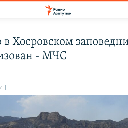
 в Хосровском заповедн
изован - МЧС
ся