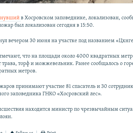
хнувший
в Хосровском заповеднике, локализован, соо
пожар был локализован сегодня в 15:50.
ул вечером 30 июня на участке под названием «Цхнге
отмечают, что на площади около 4000 квадратных мет
т трава, торф и можжевельник. Ранее сообщалось о гор
ратных метров.
жаров принимают участие 81 спасатель и 30 сотрудни
ного заповедника ГНКО «Хосровский лес».
исшествия находится министр по чрезвычайным ситу
лоян.