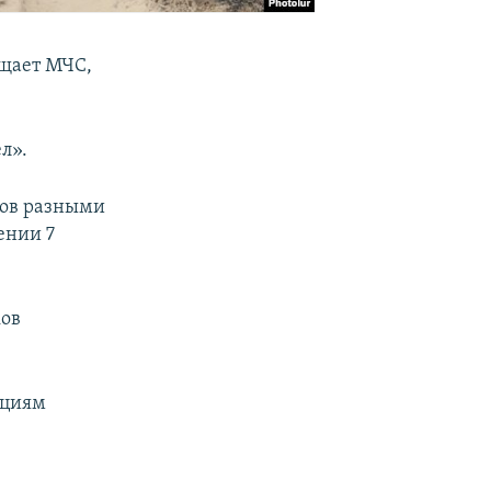
бщает МЧС,
л».
ров разными
ении 7
ков
ациям