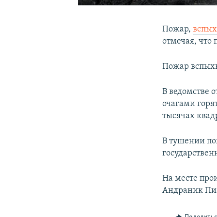
Пожар,
вспы
отмечая, что 
Пожар вспыхн
В ведомстве 
очагами горя
тысячах квад
В тушении по
государствен
На месте про
Андраник Пи