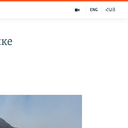
ENG
ՀԱՅ
ике