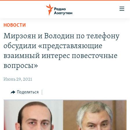
Ссылки
доступа
Перейти
НОВОСТИ
к
ГЛАВНАЯ
Мирзоян и Володин по телефону
основному
НОВОСТИ
содержанию
обсудили «представляющие
ПОЛИТИКА
Перейти
взаимный интерес повесточные
к
ОБЩЕСТВО
вопросы»
основной
ЭКОНОМИКА
навигации
Июнь 29, 2021
Перейти
РЕГИОН
к
Поделиться
НАГОРНЫЙ КАРАБАХ
поиску
КУЛЬТУРА
СПОРТ
АРХИВ