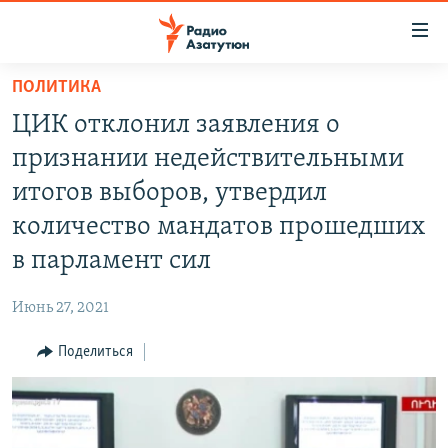
Ссылки
доступа
Перейти
ПОЛИТИКА
к
ГЛАВНАЯ
ЦИК отклонил заявления о
основному
НОВОСТИ
содержанию
признании недействительными
ПОЛИТИКА
Перейти
итогов выборов, утвердил
к
ОБЩЕСТВО
количество мандатов прошедших
основной
ЭКОНОМИКА
навигации
в парламент сил
Перейти
РЕГИОН
к
Июнь 27, 2021
НАГОРНЫЙ КАРАБАХ
поиску
Поделиться
КУЛЬТУРА
СПОРТ
АРХИВ