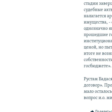
стадии завер
судебные акты
налагается а
имущества, - 
однозначно я
прошедшие го
институциона
ценой, но пыт
итоге не воз
собственности
госбюджете».
Рустам Бадас
договор». Пр
мало осталось
вопрос и.о. м
Поделить