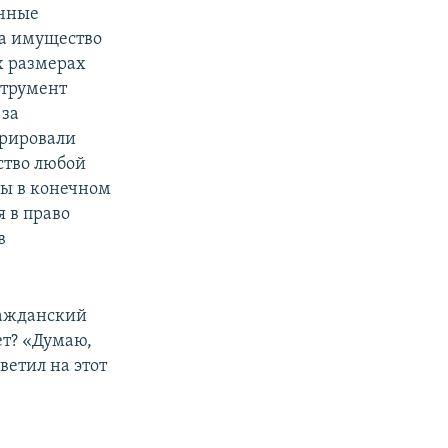
очные
на имущество
х размерах
струмент
 за
трировали
ство любой
бы в конечном
 в право
в
ражданский
ет? «Думаю,
ветил на этот