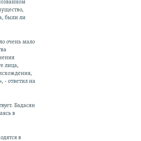
созванном
мущество,
а, были ли
ло очень мало
тва
ючения
те лица,
оисхождения,
, - ответил на
вует. Бадасян
аясь в
ходятся в