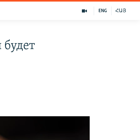
ENG
ՀԱՅ
 будет