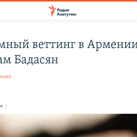
мный веттинг в Армении
там Бадасян
анцян
ся