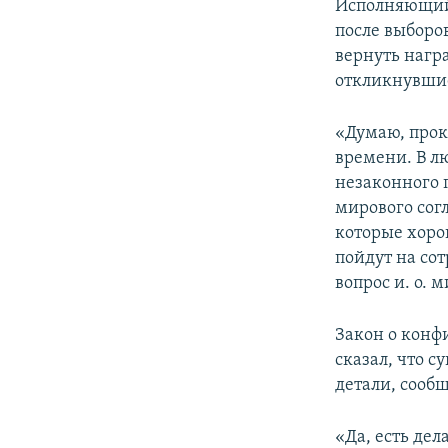
Исполняющий
после выборо
вернуть нагр
откликнувшие
«Думаю, прок
времени. В л
незаконного 
мирового согл
которые хоро
пойдут на сот
вопрос и. о. 
Закон о конф
сказал, что с
детали, сообщ
«Да, есть дел