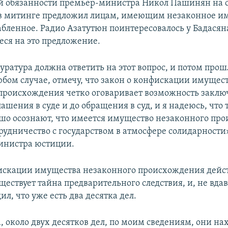
 обязанности премьер-министра Никол Пашинян на 
в митинге предложил лицам, имеющим незаконное и
абленное. Радио Азатутюн поинтересовалось у Бадасян
ся на это предложение.
уратура должна ответить на этот вопрос, и потом прош
юбом случае, отмечу, что закон о конфискации имущес
происхождения четко оговаривает возможность закл
ашения в суде и до обращения в суд, и я надеюсь, что 
шо осознают, что имеется имущество незаконного пр
рудничество с государством в атмосфере солидарности»
министра юстиции.
искации имущества незаконного происхождения дейст
уществует тайна предварительного следствия, и, не вдав
ил, что уже есть два десятка дел.
а, около двух десятков дел, по моим сведениям, они на