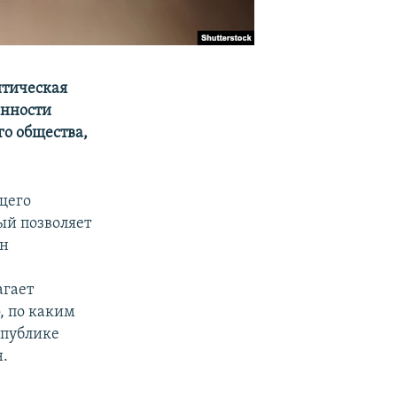
итическая
анности
го общества,
щего
ый позволяет
ен
агает
, по каким
спублике
н.