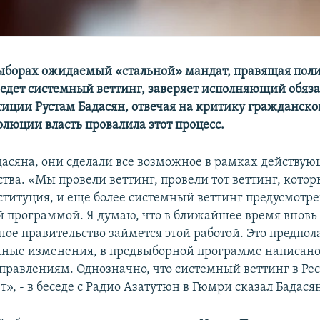
ыборах ожидаемый «стальной» мандат, правящая пол
едет системный веттинг, заверяет исполняющий обяз
иции Рустам Бадасян, отвечая на критику гражданско
олюции власть провалила этот процесс.
дасяна, они сделали все возможное в рамках действую
тва. «Мы провели веттинг, провели тот веттинг, котор
ституция, и еще более системный веттинг предусмотр
 программой. Я думаю, что в ближайшее время вновь
ое правительство займется этой работой. Это предпол
ные изменения, в предвыборной программе написано
правлениям. Однозначно, что системный веттинг в Ре
», - в беседе с Радио Азатутюн в Гюмри сказал Бадася