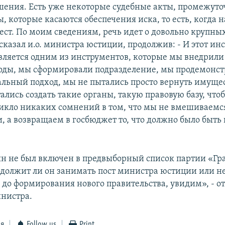
шения. Есть уже некоторые судебные акты, промежут
, которые касаются обеспечения иска, то есть, когда 
рест. По моим сведениям, речь идет о довольно крупны
сказал и.о. министра юстиции, продолжив: - И этот ин
вляется одним из инструментов, которые мы внедрили
ды, мы сформировали подразделение, мы продемонс
льный подход, мы не пытались просто вернуть имуще
ались создать такие органы, такую правовую базу, что
никло никаких сомнений в том, что мы не вмешиваемся
, а возвращаем в госбюджет то, что должно было быть 
ян не был включен в предвыборный список партии «Г
одолжит ли он занимать пост министра юстиции или н
 до формирования нового правительства, увидим», - от
инистра.
ся
Follow us
Print