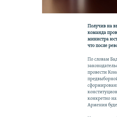
Получив на в
команда пров
министра юст
что после рев
По словам Ба
законодательс
провести Кон
предвыборной
сформированн
конституцион
конкретно на
Армения будет