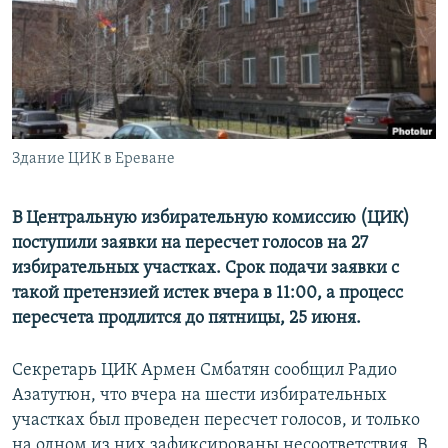
Հայերեն
English
Русский
Здание ЦИК в Ереване
Все сайты Радио Азатутюн
В Центральную избирательную комиссию (ЦИК)
поступили заявки на пересчет голосов на 27
избирательных участках. Срок подачи заявки с
такой претензией истек вчера в 11:00, а процесс
пересчета продлится до пятницы, 25 июня.
Секретарь ЦИК Армен Смбатян сообщил Радио
Азатутюн, что вчера на шести избирательных
участках был проведен пересчет голосов, и только
на одном из них зафиксированы несоответствия. В