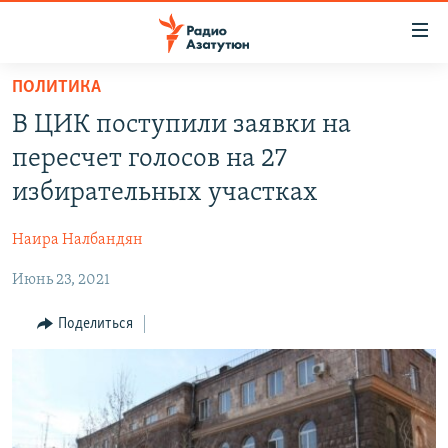
Ссылки
доступа
Перейти
ПОЛИТИКА
к
ГЛАВНАЯ
В ЦИК поступили заявки на
основному
НОВОСТИ
содержанию
пересчет голосов на 27
ПОЛИТИКА
Перейти
избирательных участках
к
ОБЩЕСТВО
основной
Наира Налбандян
ЭКОНОМИКА
навигации
Перейти
Июнь 23, 2021
РЕГИОН
к
НАГОРНЫЙ КАРАБАХ
Поделиться
поиску
КУЛЬТУРА
СПОРТ
АРХИВ