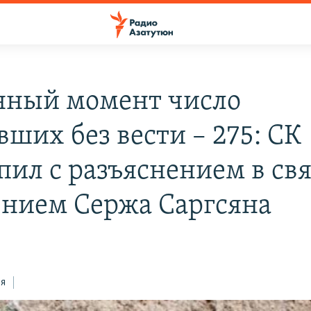
нный момент число
вших без вести – 275: СК
пил с разъяснением в свя
ением Сержа Саргсяна
ся