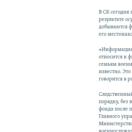
В СК сегодня 
результате о
добываются ф
его местонах
«Информация 
относится к 
семьям военн
известно. Это
говорится в 
Следственный
порядку, без
фонда после 
Главного упр
Министерства
военнослужа