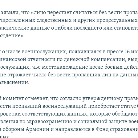
заявили, что «лицо перестает считаться без вести проп
существленных следственных и других процессуальных
актические данные о гибели последнего или становит
ождение».
о числе военнослужащих, появившаяся в прессе 16 июн
финансовой отчетности по денежной компенсации, вы
ослужащих, чье местонахождение после боевых дейст
 не отражает число без вести пропавших лиц на данны
разъяснении.
 комитет отмечает, что согласно утвержденному прав
 вести пропавший военнослужащий приобретает статус
проверки соответствующих данных, которые обобщаю
авления по здравоохранению и социальной защите в
 обороны Армении и направляются в Фонд страхован
щих.