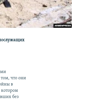
еннослужащих
ими
том, что они
ойны в
в котором
авших без