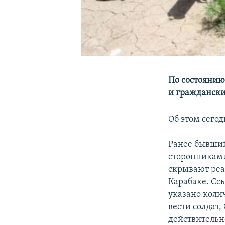
По состоянию
и гражданских
Об этом сего
Ранее бывший
сторонниками
скрывают реа
Карабахе. Сс
указано коли
вести солдат,
действительно