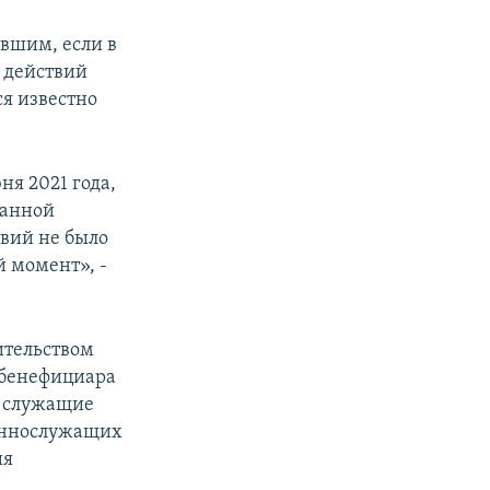
авшим, если в
 действий
ся известно
я 2021 года,
данной
вий не было
й момент», -
ительством
 бенефициара
т служащие
оеннослужащих
ия