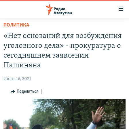
Ссылки
доступа
Перейти
ПОЛИТИКА
к
ГЛАВНАЯ
«Нет оснований для возбуждения
основному
НОВОСТИ
содержанию
уголовного дела» - прокуратура о
ПОЛИТИКА
Перейти
сегодняшнем заявлении
к
ОБЩЕСТВО
Пашиняна
основной
ЭКОНОМИКА
навигации
Июнь 16, 2021
Перейти
РЕГИОН
к
Поделиться
НАГОРНЫЙ КАРАБАХ
поиску
КУЛЬТУРА
СПОРТ
АРХИВ