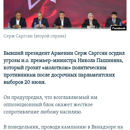
Հայերեն
English
Русский
Серж Саргсян (второй справа)
Все сайты Радио Азатутюн
Бывший президент Армении Серж Саргсян осудил
угрозы и.о. премьер-министра Никола Пашиняна,
который грозит «молотком» политическим
противникам после досрочных парламентских
выборов 20 июня.
Он предупредил, что возглавляемый им
оппозиционный блок окажет жесткое
сопротивление любому насилию.
В понедельник, проводя кампанию в Ванадзоре на