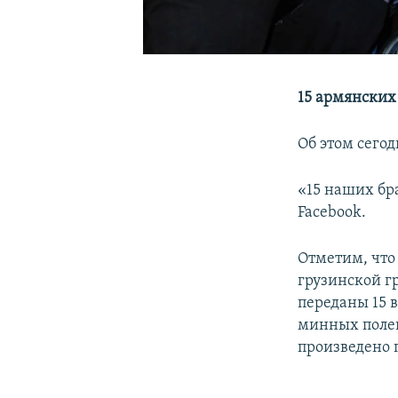
15 армянских
Об этом сего
«15 наших бр
Facebook.
Отметим, что
грузинской г
переданы 15 
минных полей
произведено 