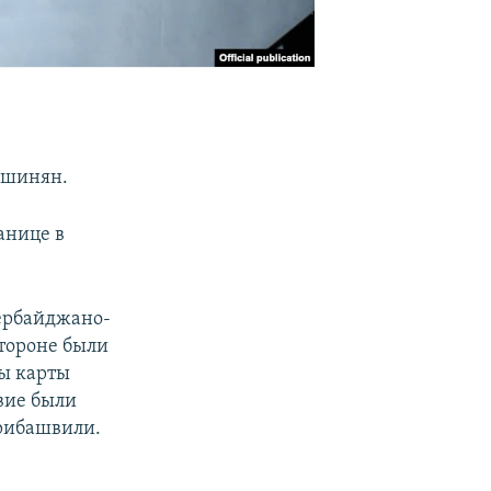
ашинян.
анице в
зербайджано-
стороне были
ы карты
вие были
арибашвили.