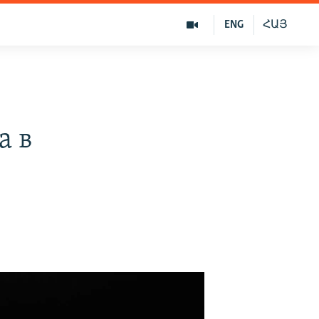
ENG
ՀԱՅ
а в