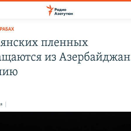
РАБАХ
мянских пленных
ащаются из Азербайджан
нию
ся