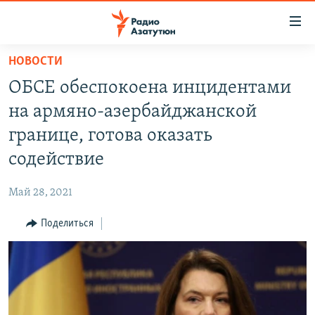
Ссылки
доступа
Перейти
НОВОСТИ
к
ГЛАВНАЯ
ОБСЕ обеспокоена инцидентами
основному
НОВОСТИ
содержанию
на армяно-азербайджанской
ПОЛИТИКА
Перейти
границе, готова оказать
к
ОБЩЕСТВО
содействие
основной
ЭКОНОМИКА
навигации
Май 28, 2021
Перейти
РЕГИОН
к
Поделиться
НАГОРНЫЙ КАРАБАХ
поиску
КУЛЬТУРА
СПОРТ
АРХИВ