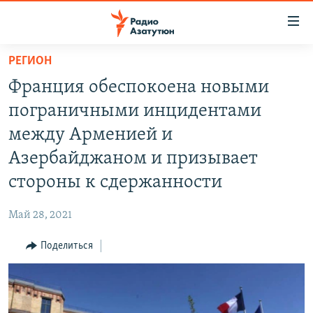
Ссылки
доступа
Перейти
РЕГИОН
к
ГЛАВНАЯ
Франция обеспокоена новыми
основному
НОВОСТИ
содержанию
пограничными инцидентами
ПОЛИТИКА
Перейти
между Арменией и
к
ОБЩЕСТВО
Азербайджаном и призывает
основной
ЭКОНОМИКА
навигации
стороны к сдержанности
Перейти
РЕГИОН
к
Май 28, 2021
НАГОРНЫЙ КАРАБАХ
поиску
Поделиться
КУЛЬТУРА
СПОРТ
АРХИВ