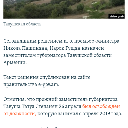
Հայերեն
English
Тавушская область
Русский
Сегодняшним решением и. о. премьер-министра
Все сайты Радио Азатутюн
Никола Пашиняна, Нарек Гущян назначен
заместителем губернатора Тавушской области
Армении.
Текст решения опубликован на сайте
правительства e-gov.am.
Отметим, что прежний заместитель губернатора
Тавуша Татул Степанян 26 апреля
был освобожден
от должности,
которую занимал с апреля 2019 года.