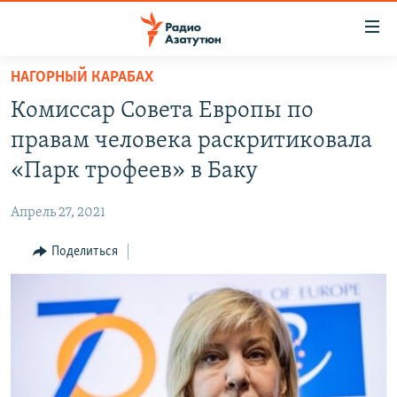
Ссылки
доступа
Перейти
НАГОРНЫЙ КАРАБАХ
к
ГЛАВНАЯ
Комиссар Совета Европы по
основному
НОВОСТИ
содержанию
правам человека раскритиковала
ПОЛИТИКА
Перейти
«Парк трофеев» в Баку
к
ОБЩЕСТВО
основной
Апрель 27, 2021
ЭКОНОМИКА
навигации
Перейти
Поделиться
РЕГИОН
к
НАГОРНЫЙ КАРАБАХ
поиску
КУЛЬТУРА
СПОРТ
АРХИВ