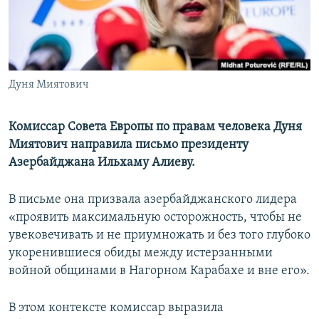
Հայերեն
English
Русский
Дуня Миятович
Все сайты Радио Азатутюн
Комиссар Совета Европы по правам человека Дуня
Миятович направила письмо президенту
Азербайджана Ильхаму Алиеву.
В письме она призвала азербайджанского лидера
«проявить максимальную осторожность, чтобы не
увековечивать и не приумножать и без того глубоко
укоренившиеся обиды между истерзанными
войной общинами в Нагорном Карабахе и вне его».
В этом контексте комиссар выразила